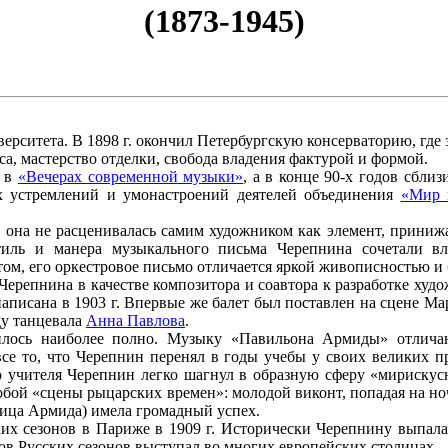
(1873-1945)
верситета. В 1898 г. окончил Петербургскую консерваторию, где
а, мастерство отделки, свобода владения фактурой и формой.
л в
«Вечерах современной музыки»
, а в конце 90-х годов сбли
х устремлений и умонастроений деятелей объединения
«Мир 
о она не расценивалась самим художником как элемент, прини
иль и манера музыкального письма Черепнина сочетали вли
м, его оркестровое письмо отличается яркой живописностью и 
Черепнина в качестве композитора и соавтора к разработке худ
аписана в 1903 г. Впервые же балет был поставлен на сцене Ма
ду танцевала
Анна Павлова
.
илось наиболее полно. Музыку «Павильона Армиды» отлича
се то, что Черепнин перенял в годы учебы у своих великих п
го учителя Черепнин легко шагнул в образную сферу «мирискус
собой «сцены рыцарских времен»: молодой виконт, попадая на но
ница Армида) имела громадный успех.
 сезонов в Париже в 1909 г. Исторически Черепнину выпала ч
ров Русских сезонов выступал во многих европейских столицах.