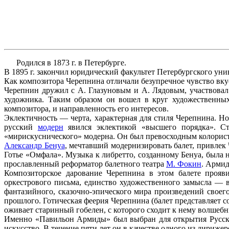
Родился в 1873 г. в Петербурге.
В 1895 г. закончил юридический факультет Петербургского уни
Как композитора Черепнина отличали безупречное чувство вкус
Черепнин дружил с А. Глазуновым и А. Лядовым, участвова
художника. Таким образом он вошел в круг художественны
композитора, и направленность его интересов.
Эклектичность — черта, характерная для стиля Черепнина. Н
русский
модерн
явился эклектикой «высшего порядка». Ст
«мирискуснического» модерна. Он был превосходным колористо
Александр Бенуа
, мечтавший модернизировать балет, привлек 
Готье «Омфала». Музыка к либретто, созданному Бенуа, была н
прославленный реформатор балетного театра
М. Фокин
. Арми
Композиторское дарование Черепнина в этом балете прояв
оркестрового письма, единство художественного замысла — в
фантазийного, сказочно-эпического мира произведений свое
прошлого. Готическая феерия Черепнина (балет представляет 
оживает старинный гобелен, с которого сходит к нему волшеб
Именно «Павильон Армиды» был выбран для открытия Русских
искусство. В течение пяти лет он в качестве одного из дириже