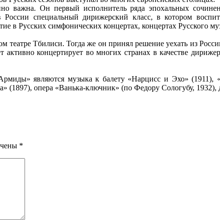
но важна. Он первый исполнитель ряда эпохальных сочинени
в России специальный дирижерский класс, в котором воспит
стие в Русских симфонических концертах, концертах Русского му
ном театре Тбилиси. Тогда же он принял решение уехать из Росси
т активно концертирует во многих странах в качестве дирижера
миды» являются музыка к балету «Нарцисс и Эхо» (1911), «
а» (1897), опера «Ванька-ключник» (по Федору Сологубу, 1932),
ечены
*