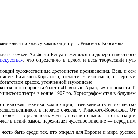
 занимался по классу композиции у Н. Римского-Корсакова.
зился с семьей Альберта Бенуа и женился на дочери известного
искусства»
, что определило в целом и весь творческий путь
жающий художественные достоинства произведения. Ведь и сам
яние Римского-Корсакова, отчасти Чайковского, с чертами
богатством красок, утонченной звукописью.
ожественного проекта балета «Павильон Армиды» по повести Т.
риинского театра в конце 1907-го. Хореографом стал в будущем
ют высокая техника композиции, изысканность и изящество
редшественников, в первую очередь у Римского-Корсакова. От
ников» — в реальность мечты, поэтики символа и стилизации
члег в некий замок, переживает чудесное видение — перед ним
есть быть среди тех, кто открыл для Европы и мира русское