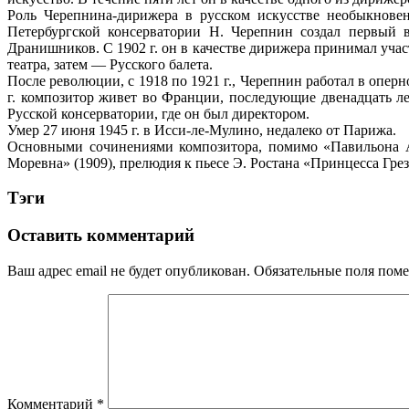
Роль Черепнина-дирижера в русском искусстве необыкновен
Петербургской консерватории Н. Черепнин создал первый 
Дранишников. С 1902 г. он в качестве дирижера принимал уча
театра, затем — Русского балета.
После революции, с 1918 по 1921 г., Черепнин работал в опер
г. композитор живет во Франции, последующие двенадцать ле
Русской консерватории, где он был директором.
Умер 27 июня 1945 г. в Исси-ле-Мулино, недалеко от Парижа.
Основными сочинениями композитора, помимо «Павильона Ар
Моревна» (1909), прелюдия к пьесе Э. Ростана «Принцесса Грез
Тэги
Оставить комментарий
Ваш адрес email не будет опубликован.
Обязательные поля пом
Комментарий
*