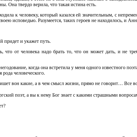
ы. Она твердо верила, что такая истина есть.
ходила к человеку, который казался ей значительным, с непреме
своею исповедью. Разумеется, таких героев не находилось, и Ан
й придет и укажет путь.
ть, что от человека надо брать то, что он может дать, и не т
егодование, когда она встретила у меня одного известного поэта
я рода человеческого.
 пишет вон какие, а в чем смысл жизни, прямо не говорит… Все 
ургский поэт, а вы к нему Бог знает с какими страшными вопроса
ет?