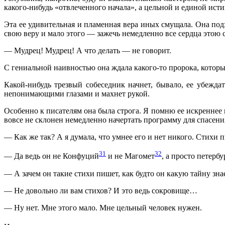
какого-нибудь «отвлеченного начала», а цельной и единой истин
Эта ее удивительная и пламенная вера иных смущала. Она под
свою веру и мало этого — зажечь немедленно все сердца этою 
— Мудрец! Мудрец! А что делать — не говорит.
С гениальной наивностью она ждала какого-то пророка, которы
Какой-нибудь трезвый собеседник начнет, бывало, ее убежда
непонимающими глазами и махнет рукой.
Особенно к писателям она была строга. Я помню ее искреннее н
вовсе не склонен немедленно начертать программу для спасени
— Как же так? А я думала, что умнее его и нет никого. Стихи
31
32
— Да ведь он не Конфуций
и не Магомет
, а просто петерб
— А зачем он такие стихи пишет, как будто он какую тайну зна
— Не довольно ли вам стихов? И это ведь сокровище…
— Ну нет. Мне этого мало. Мне цельный человек нужен.