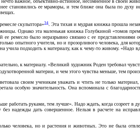
ть нечто важное, объективно-истинное, несомненное в своей жив
ннее становились ее мраморы, и тем ближе она была по духу ис
 вещах.
34
ремесле скульптора»
. Эта тихая и мудрая книжка прошла нез
жницы. Однако эта маленькая книжка Голубкиной «томов прем
й ее ремесло было неразрывно связано с ее представлениями об
 только опытного учителя, но и прозорливого человека, для кото
 учила подходить к материалу, как к чему-то живому. «Надо в
вательно, к материалу. «Великий художник Роден требовал чувст
 одухотворенной материи, и чем этого чувства меньше, тем прои
ветовала своим ученикам уважать и чтить не только материал,
ретала особую значительность. Она вспоминала с благодарност
ьше работать руками, тем лучше». Надо ждать, когда созреет в 
лу без надежды дать совершенное. Нельзя в расчете на исправл
лько человека, но и растения и животных. Это не была отвл