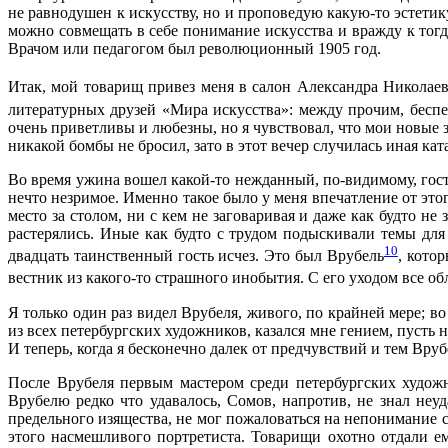
не равнодушен к искусству, но и проповедую какую-то эстети
можно совмещать в себе понимание искусства и вражду к тог
Врачом или педагогом был революционный 1905 год.
Итак, мой товарищ привез меня в салон Александра Николаев
литературных друзей «Мира искусства»: между прочим, беспе
очень приветливы и любезны, но я чувствовал, что мои новые 
никакой бомбы не бросил, зато в этот вечер случилась иная кат
Во время ужина вошел какой-то нежданный, по-видимому, гос
нечто незримое. Именно такое было у меня впечатление от этог
место за столом, ни с кем не заговаривая и даже как будто н
растерялись. Иные как будто с трудом подыскивали темы для
10
двадцать таинственный гость исчез. Это был Врубель
, кото
вестник из какого-то страшного инобытия. С его уходом все о
Я только один раз видел Врубеля, живого, по крайней мере; во
из всех петербургских художников, казался мне гением, пусть
И теперь, когда я бесконечно далек от предчувствий и тем Вруб
После Врубеля первым мастером среди петербургских худож
Врубелю редко что удавалось, Сомов, напротив, не знал неу
предельного изящества, не мог пожаловаться на непонимание с
этого насмешливого портретиста. Товарищи охотно отдали е