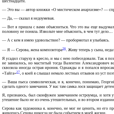
шестнадцати.
— Это вы — автор книжки «О мистическом анархизме»? — спро
— Да, — сказал я недоумевая.
— Вот я пришла с вами объясниться. Что это вы еще выдумал
половину не поняла. Извольте мне объяснить, в чем тут дело…
— А с кем я имею удовольствие? — пробормотал я улыбаясь.
26
— Я — Серова, жена композитора
. Живу теперь у сына, неда
Я усадил старуху в кресло, и мы с нею побеседовали. Так я п
не завязалось, но маститый тогда Валентин Александрович 
сквозила иногда острая ирония. Однажды и я попался впроса
27
«Тайга»
, о коей я слышал немало лестных отзывов из уст поэ
— Ваша пьеса символическая, и я, конечно, понимаю, Георгий
сделать одного замечания. У вас там самка лося защищает дете
Я, признаюсь, был сконфужен замечанием остроумца, и хотя ут
утешение было не из очень утешительных, и во втором издании
Серова как художника я. конечно, не мог не ценить, но его 
живопись Серова никогда не была событием в моей жизни.