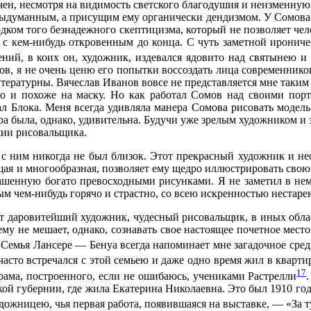
ичен, несмотря на видимость светского благодушия и неизменную
 выдуманным, а присущим ему органически дендизмом. У Сомова 
одком того безнадежного скептицизма, который не позволяет чел
 с кем-нибудь откровенным до конца. С чуть заметной иронич
ний, в коих он, художник, издевался ядовито над святынею 
ов, я не очень ценю его попытки воссоздать лица современников
итературны. Вячеслав Иванов вовсе не представляется мне таким
о и похоже на маску. Но как работал Сомов над своими портр
ал Блока. Меня всегда удивляла манера Сомова рисовать модель.
ера была, однако, удивительна. Будучи уже зрелым художником и 
ужии рисовальщика.
 с ним никогда не был близок. Этот прекрасный художник и н
ящая и многообразная, позволяет ему щедро иллюстрировать свою
рашенную богато превосходными рисунками. Я не заметил в нем 
м чем-нибудь горячо и страстно, со всею искренностью нестаре
от даровитейший художник, чудесный рисовальщик, в иных обла
му не мешает, однако, сознавать свое настоящее почетное мест
 Семья Лансере — Бенуа всегда напоминает мне загадочное сред
я часто встречался с этой семьею и даже одно время жил в ква
17
храма, построенного, если не ошибаюсь, учениками Растрелли
ской губернии, где жила Екатерина Николаевна. Это был 1910 год
удожницею, чья первая работа, появившаяся на выставке, — «За 