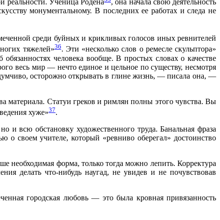
ой реальности. Ученица Родена
, она начала свою деятельность
кусству монументальному. В последних ее работах и следа не
амеченной среди буйных и крикливых голосов иных ревнителей
36
ногих тяжелей»
. Эти «несколько слов о ремесле скульптора»
 обязанностях человека вообще. В простых словах о качестве
рого весь мир — нечто единое и цельное по существу, несмотря
думчиво, осторожно открывать в глине жизнь, — писала она, —
ва материала. Статуи греков и римлян полны этого чувства. Вы
37
зведения хуже»
.
 но и всю обстановку художественного труда. Банальная фраза
ью о своем учителе, который «ревниво оберегал» достоинство
душе необходимая форма, только тогда можно лепить. Корректура
ения делать что-нибудь наугад, не увидев и не почувствовав
еченная городская любовь — это была кровная привязанность