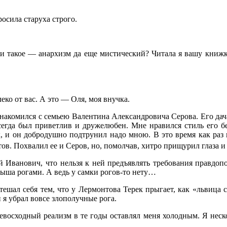
сила старуха строго.
и такое — анархизм да еще мистический? Читала я вашу книжку 
леко от вас. А это — Оля, моя внучка.
ознакомился с семьею Валентина Александровича Серова. Его дач
всегда был приветлив и дружелюбен. Мне нравился стиль его б
к, и он добродушно подтрунил надо мною. В это время как раз 
тов. Похвалил ее и Серов, но, помолчав, хитро прищурил глаза и 
 Иванович, что нельзя к ней предъявлять требования правдоподо
ныша рогами. А ведь у самки рогов-то нету…
ешал себя тем, что у Лермонтова Терек прыгает, как «львица с
 я убрал вовсе злополучные рога.
превосходный реализм в те годы оставлял меня холодным. Я неск