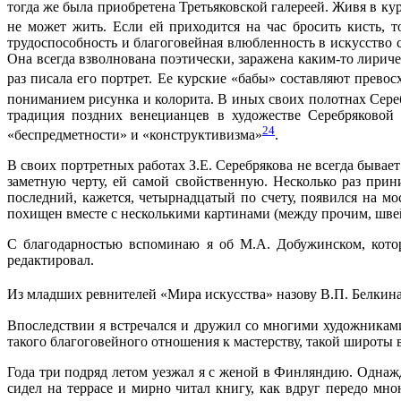
тогда же была приобретена Третьяковской галереей. Живя в кур
не может жить. Если ей приходится на час бросить кисть, т
трудоспособность и благоговейная влюбленность в искусство 
Она всегда взволнована поэтически, заражена каким-то лириче
раз писала его портрет. Ее курские «бабы» составляют прев
пониманием рисунка и колорита. В иных своих полотнах Сере
традиция поздних венецианцев в художестве Серебряковой 
24
«беспредметности» и «конструктивизма»
.
В своих портретных работах З.Е. Серебрякова не всегда бывае
заметную черту, ей самой свойственную. Несколько раз при
последний, кажется, четырнадцатый по счету, появился на мо
похищен вместе с несколькими картинами (между прочим, швей
С благодарностью вспоминаю я об М.А. Добужинском, котор
редактировал.
Из младших ревнителей «Мира искусства» назову В.П. Белкин
Впоследствии я встречался и дружил со многими художниками
такого благоговейного отношения к мастерству, такой широты в
Года три подряд летом уезжал я с женой в Финляндию. Однажды
сидел на террасе и мирно читал книгу, как вдруг передо мн