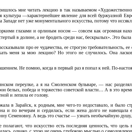
ишлось мне читать лекцию в так называемом «Художественно
кая культура —характернейшее явление для всей буржуазной Ев
на Западе нет уже монументального искусства, потому что иссяк
оркими глазами и орлиным носом — совсем как огромная нахо
остертый в долине, а не бродить среди нас, бескрылых». Это бы
ассказывали про ее чудачества, ее строгую требовательность, ее
рекать меня за мою лекцию? Но этого не случилось. Она ласко
ашением. Не помню, когда в первый раз я попал к ней. По-наст
ком переулке, а я на Смоленском бульваре, — нас разделяли
орон белых, победа и торжество советской власти… А в это время
ной и лепила ее голову.
ала в Зарайск, к родным, мне чего-то недоставало, и было ст
на и по вечерам и сердилась, если жена долго не навещала е
ну Семеновну. А ведь это счастье — узнать необычайную душ
 полагают, что искусство есть последняя ценность, что цель
илась, однако, с этою не очень глубокою мыслью о самодовлеюще