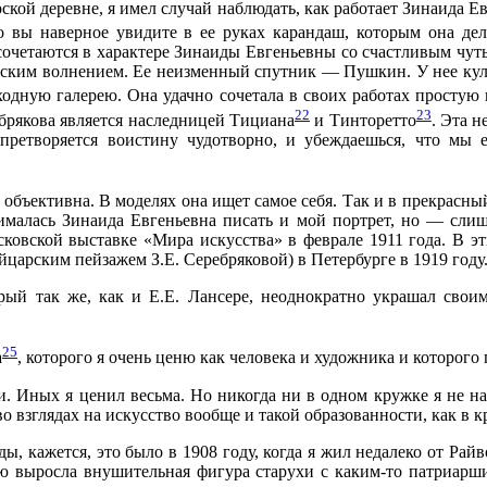
ской деревне, я имел случай наблюдать, как работает Зинаида Ев
о вы наверное увидите в ее руках карандаш, которым она дел
сочетаются в характере Зинаиды Евгеньевны со счастливым чуть
ским волнением. Ее неизменный спутник — Пушкин. У нее культ 
осходную галерею. Она удачно сочетала в своих работах прост
22
23
брякова является наследницей Тициана
и Тинторетто
. Эта 
претворяется воистину чудотворно, и убеждаешься, что мы е
т объективна. В моделях она ищет самое себя. Так и в прекрасн
нималась Зинаида Евгеньевна писать и мой портрет, но — слиш
сковской выставке «Мира искусства» в феврале 1911 года. В э
царским пейзажем З.Е. Серебряковой) в Петербурге в 1919 году
ый так же, как и Е.Е. Лансере, неоднократно украшал свои
25
а
, которого я очень ценю как человека и художника и которого
. Иных я ценил весьма. Но никогда ни в одном кружке я не на
о взглядах на искусство вообще и такой образованности, как в 
, кажется, это было в 1908 году, когда я жил недалеко от Райв
ою выросла внушительная фигура старухи с каким-то патриарш