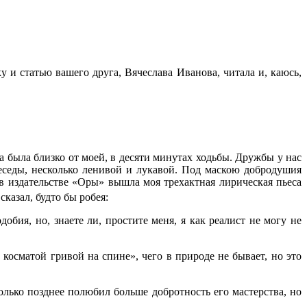
и статью вашего друга, Вячеслава Иванова, читала и, каюсь,
а была близко от моей, в десяти минутах ходьбы. Дружбы у нас
еседы, несколько ленивой и лукавой. Под маскою добродушия
в издательстве «Оры» вышла моя трехактная лирическая пьеса
сказал, будто бы робея:
бия, но, знаете ли, простите меня, я как реалист не могу не
 косматой гривой на спине», чего в природе не бывает, но это
олько позднее полюбил больше добротность его мастерства, но