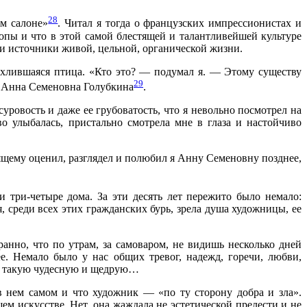
28
м салоне»
. Читал я тогда о французских импрессионистах и
ропы и что в этой самой блестящей и талантливейшей культуре
ли источники живой, цельной, органической жизни.
хлившаяся птица. «Кто это? — подумал я. — Этому существу
29
ла Анна Семеновна Голубкина
.
 суровость и даже ее грубоватость, что я невольно посмотрел на
во улыбалась, пристально смотрела мне в глаза и настойчиво
оящему оценил, разглядел и полюбил я Анну Семеновну позднее,
 три-четыре дома. За эти десять лет пережито было немало:
, среди всех этих гражданских бурь, зрела душа художницы, ее
ранно, что по утрам, за самоваром, не видишь несколько дней
е. Немало было у нас общих тревог, надежд, горечи, любви,
у, такую чудесную и щедрую…
 в нем самом и что художник — «по ту сторону добра и зла».
м искусстве. Нет, она жаждала не эстетической прелести и не