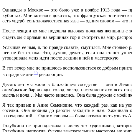
Однажды в Москве — это было уже в ноябре 1913 года — пр
кубистах. Мне хотелось доказать, что французская эстетичес
есть ущерб, есть злокачественная язва — одним словом — что 
После лекции ко мне подошла высокая пожилая женщина с з
сидеть бы с орлами на вершинах гор и смотреть на мир. распр
Услышав ее имя, я, по правде сказать, смутился. Мне столько р
нее не без страха. Что, думаю, делать, если она станет уп
уговаривала меня идти после лекции к ней в мастерскую.
В тот вечер мне не пришлось воспользоваться ее добрым пригл
30
в страдные дни
революции.
Десять лет мы жили в ближайшем соседстве — она в Левшинс
октябрьские баррикады, голод, холод, наступления со всех ст
мысль и воля… Мы часто виделись. Она была дружна с моей же
Я так привык к Анне Семеновне, что каждый раз. как на уезж
соседки. Она любила до работы заходить к нам. Хаживала о
разочарований… Одним словом — была возможность узнать Ан
Голубкина не принадлежала к числу тех художников, которые
Голубкина, напротив, будучи взыскательным мастером, не мир