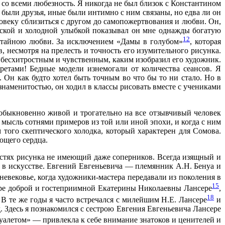
 со всеми любезность. Я никогда не был близок с Константином
были друзья, иные были интимно с ним связаны, но едва ли он
овеку сблизиться с другом до самопожертвования и любви. Он,
еской и холодной улыбкой показывал он мне однажды богатую
12
и тайною любви. За исключением «Дамы в голубом»
, которая
, несмотря на прелесть и точность его изумительного рисунка.
 бесхитростным и чувственным, каким изобразил его художник.
етами! Бедные модели изнемогали от количества сеансов. Я
 Он как будто хотел быть точным во что бы то ни стало. Но в
знаменитостью, он ходил в классы рисовать вместе с учениками
еобыкновенно живой и трогательно на все отзывчивый человек
 мысль сотнями примеров из той или иной эпохи, и когда с ним
того скептического холодка, который характерен для Сомова.
ющего сердца.
стях рисунка не имеющий даже соперников. Всегда изящный и
о в искусстве. Евгений Евгеньевича — племянник А.Н. Бенуа и
невековье, когда художники-мастера передавали из поколения в
15
ртире доброй и гостеприимной Екатерины Николаевны Лансере
,
18
. В те же годы я часто встречался с милейшим Н.Е. Лансере
и
. Здесь я познакомился с сестрою Евгения Евгеньевича Лансере
туалетом» — привлекла к себе внимание знатоков и ценителей и