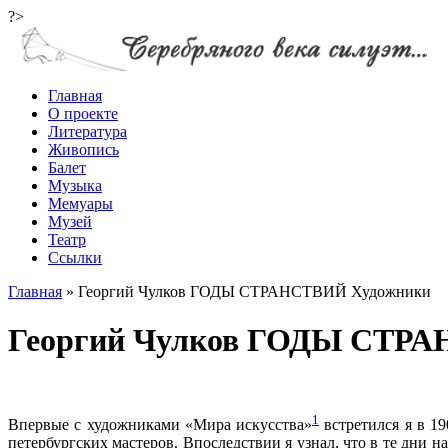
?>
Главная
О проекте
Литература
Живопись
Балет
Музыка
Мемуары
Музей
Театр
Ссылки
Главная
»
Георгий Чулков ГОДЫ СТРАНСТВИЙ Художники
Георгий Чулков ГОДЫ СТР
1
Впервые с художниками «Мира искусства»
встретился я в 19
петербургских мастеров. Впоследствии я узнал, что в те дни н