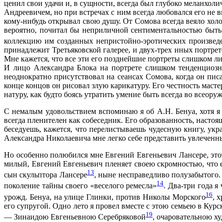
ценил свои удачи и, в сущности, всегда был глубоко меланхол
Андреевичем, но при встречах с ним всегда любовался его не
кому-нибудь открывал свою душу. От Сомова всегда веяло хол
вероятно, почитал бы неприличной сентиментальностью быть
коллекцию им созданных непристойно-эротических произведе
принадлежит Третьяковской галерее, и двух-трех иных портрет
Мне кажется, что все эти его позднейшие портреты слишком л
И лицо Александра Блока на портрете слишком тенденциозн
неоднократно присутствовал на сеансах Сомова, когда он пис
конце концов он рисовал злую карикатуру. Его честность маст
натуру, как будто боясь утратить умение быть всегда во всеор
С немалым удовольствием вспоминаю я об А.Н. Бенуа, хотя я
всегда пленителен как собеседник. Его образованность, насто
беседуешь, кажется, что перелистываешь чудесную книгу, ук
Александра Николаевича мне легко себе представить увлеченны
Но особенно полюбился мне Евгений Евгеньевич Лансере, эт
милый, Евгений Евгеньевич пленяет своею скромностью, что е
13
сын скульптора Лансере
, ныне несправедливо полузабытого.
14
поколение тайны своего «веселого ремесла»
. Два-три года 
16
урожд. Бенуа, на улице Глинки, против Николы Морского
, 
его супругой. Одно лето я провел вместе с этою семьею в Кур
19
— Зинаидою Евгеньевною Серебряковой
, очаровательною х