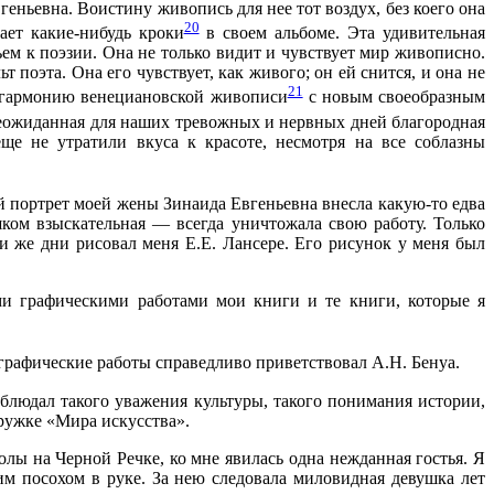
геньевна. Воистину живопись для нее тот воздух, без коего она
20
ает какие-нибудь кроки
в своем альбоме. Эта удивительная
ем к поэзии. Она не только видит и чувствует мир живописно.
поэта. Она его чувствует, как живого; он ей снится, и она не
21
ую гармонию венециановской живописи
с новым своеобразным
неожиданная для наших тревожных и нервных дней благородная
ще не утратили вкуса к красоте, несмотря на все соблазны
ый портрет моей жены Зинаида Евгеньевна внесла какую-то едва
ком взыскательная — всегда уничтожала свою работу. Только
ти же дни рисовал меня Е.Е. Лансере. Его рисунок у меня был
.
ми графическими работами мои книги и те книги, которые я
 графические работы справедливо приветствовал А.Н. Бенуа.
блюдал такого уважения культуры, такого понимания истории,
кружке «Мира искусства».
олы на Черной Речке, ко мне явилась одна нежданная гостья. Я
им посохом в руке. За нею следовала миловидная девушка лет