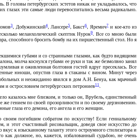
. В головы петербургских эстетов никак не укладывалось, что
х глазах эти самые люди перевоспитались весьма радикально.
3
4
5
6
7
Сомов
, Добужинский
, Лансере
, Бакст
, Яремич
и кое-кто из
9
сколько меланхолический скептик Нурок
. Все со мною были
ара, способного бросить бомбу на их пиршественный стол. Но я
екшимися губами и со странными глазами, как будто видящими
алона, молча коснулся губами ее руки и так же безмолвно занял
 шумливая и оживленная болтовня гостей вдруг пресеклась. Все
щенные юноши, опустив глаза в стаканы с вином. Минут через
обольных и неожиданно явился в дом А.Н. Бенуа, как мрачный
11
дам и острословием петербургских петрониев
.
дело казалось мне близким, и только он, Врубель, единственный
се же гением по своей прозорливости и по своему дерзновению.
нные глаза его демона, его ангела и его женщин.
о своим погибшим собратом по искусству! Если гениальному
м, и этот счастливый рисовальщик, доведя свое искусство до
о вкус к изысканному таланту этого остроумного стилизатора и
 как должное, но, кажется, избалованный судьбою, не очень