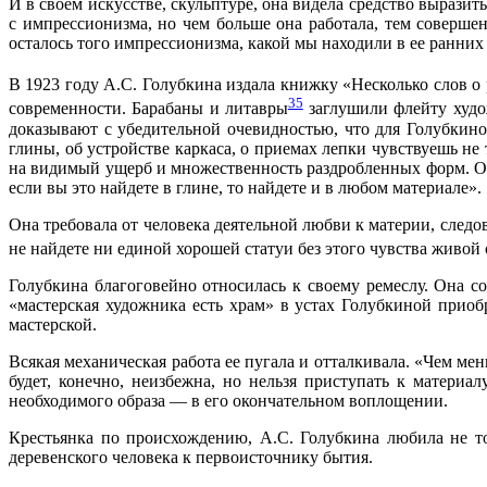
И в своем искусстве, скульптуре, она видела средство вырази
с импрессионизма, но чем больше она работала, тем соверше
осталось того импрессионизма, какой мы находили в ее ранних
В 1923 году А.С. Голубкина издала книжку «Несколько слов о 
35
современности. Барабаны и литавры
заглушили флейту худо
доказывают с убедительной очевидностью, что для Голубкино
глины, об устройстве каркаса, о приемах лепки чувствуешь не
на видимый ущерб и множественность раздробленных форм. Она
если вы это найдете в глине, то найдете и в любом материале».
Она требовала от человека деятельной любви к материи, следо
не найдете ни единой хорошей статуи без этого чувства живой
Голубкина благоговейно относилась к своему ремеслу. Она со
«мастерская художника есть храм» в устах Голубкиной приоб
мастерской.
Всякая механическая работа ее пугала и отталкивала. «Чем мен
будет, конечно, неизбежна, но нельзя приступать к материа
необходимого образа — в его окончательном воплощении.
Крестьянка по происхождению, А.С. Голубкина любила не то
деревенского человека к первоисточнику бытия.