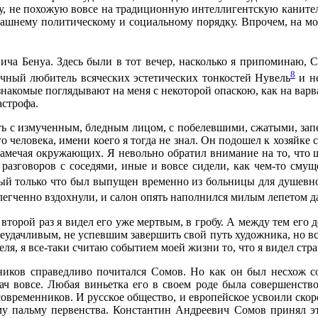
ку, не похожую вовсе на традиционную интеллигентскую канитель
дашнему политическому и социальному порядку. Впрочем, на мои
ича Бенуа. Здесь были в тот вечер, насколько я припоминаю, 
8
чный любитель всяческих эстетических тонкостей Нувель
и не
знакомые поглядывают на меня с некоторой опаскою, как на варв
астрофа.
ть с измученным, бледным лицом, с побелевшими, сжатыми, зап
о человека, имени коего я тогда не знал. Он подошел к хозяйке с
е замечая окружающих. Я невольно обратил внимание на то, что
 разговоров с соседями, иные и вовсе сидели, как чем-то сму
рый только что был выпущен временно из больницы для душевн
блегченно вздохнули, и салон опять наполнился милым лепетом 
 второй раз я видел его уже мертвым, в гробу. А между тем его 
 неудачливым, не успевшим завершить свой путь художника, но в
еля, я все-таки считаю событием моей жизни то, что я видел стра
ников справедливо почитался Сомов. Но как он был несхож с
дач вовсе. Любая виньетка его в своем роде была совершенство
овременников. И русское общество, и европейское усвоили скор
му пальму первенства. Константин Андреевич Сомов принял это