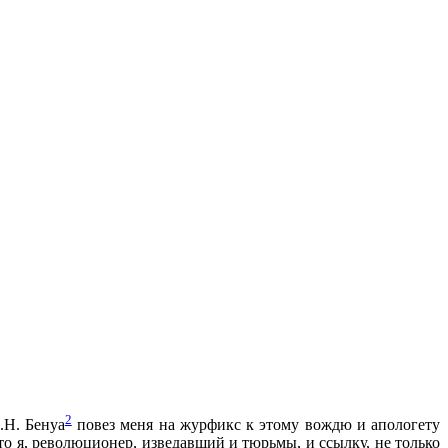
2
.Н. Бенуа
повез меня на журфикс к этому вождю и апологету
что я, революционер, изведавший и тюрьмы, и ссылку, не только