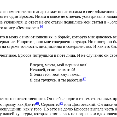
мого «мистического анархизма» после выхода в свет «Факелов»
я не один Брюсов. Иным я вовсе не отвечал, усматривая в напа
е уклонился. В ответ на его статьи появились мои статьи в «Зол
46
го книгу «Земная ось»
.
что в моих с ним отношениях, в борьбе, которую мне довелось ве
созерцание. Напротив, оно мне совершенно чуждо. Но иногда он
 на страже точности, дисциплины и совершенства. И как это бы
очестивое. Брюсов потрудился в поте лица. И не случайно он сво
Вперед, мечта, мой верный вол!
Неволей, если не охотой!
Я близ тебя, мой кнут тяжел,
47
Я сам тружусь, и ты работай!
егкого и ответственного. Он не был одним из тех счастливых пр
48
49
 правду, как Данте
, Сервантес
или Достоевский. Он даже не
роощущении, как у того. Но зато на долю Брюсова выпала честь
 нашей культуры, которая развивалась не под знаком вдохновени