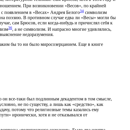
тношением. При возникновении «Весов», по крайней
34
, с появлением в «Весах» Андрея Белого
символизм
 на поэзию. В противном случае едва ли «Весы» могли бы
учае, сам Брюсов, если когда-нибудь и причислял себя к
36
мизм
, а не символизм. И напрасно многие удивлялись,
, выяснение недоразумения.
 каким бы то ни было миросозерцанием. Еще в книге
но он все-таки был подлинным декадентом в том смысле,
словно, не по существу, а лишь как «средство», как
ачу, потому что религиозные темы казались ему
ути» иронически, хотя и не отказывался от
— вопросы «религиозного сознания». Было два центра —