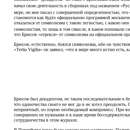
начал свою деятельность в сборниках под названием «Ру
мере, он мне писал с совершенной определенностью, что 
становится как будто официальною программой москвичей
отказаться от символизма с такою легкостью, с какою они
символистам, то лишь в том смысле, в каком понимали 
что Брюсов «отрекся» от символизма на официальном праз
Брюсов, естественно, боялся символизма, ибо он чувство
«Tertia Vigilia» он заявил, «что в мире много истин есть, 
Брюсов был декадентом, не таким последовательным и б
что одиночества своего не мог да и не хотел преодолеть.
неприятный, но порою необходимый компромисс. При воз
совершенно не нужными и в наше время бессодержательны
сотрудничества в этом журнале.
В Петербурге тогда было совсем иное настроение. Полит