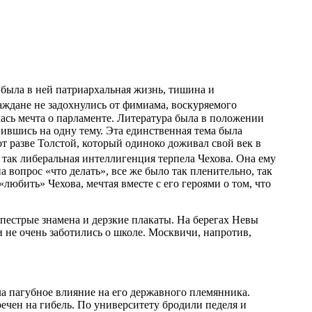
 была в ней патриархальная жизнь, тишина и
раждане не задохнулись от фимиама, воскуряемого
ась мечта о парламенте. Литература была в положении
вившись на одну тему. Эта единственная тема была
от разве Толстой, который одиноко доживал свой век в
 так либеральная интеллигенция терпела Чехова. Она ему
а вопрос «что делать», все же было так пленительно, так
любить» Чехова, мечтая вместе с его героями о том, что
 пестрые знамена и дерзкие плакаты. На берегах Невы
 не очень заботились о школе. Москвичи, напротив,
ла пагубное влияние на его державного племянника.
бречен на гибель. По университету бродили педеля и