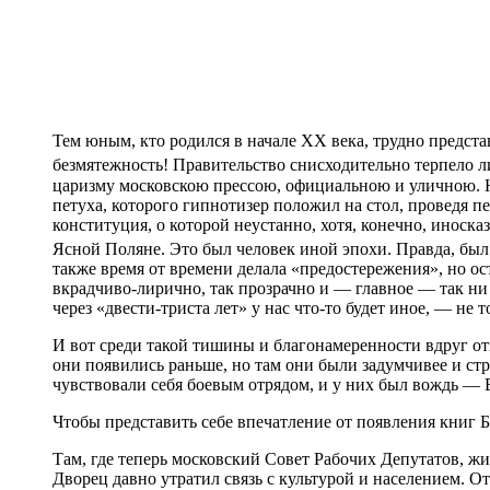
Тем юным, кто родился в начале XX века, трудно предст
безмятежность! Правительство снисходительно терпело 
царизму московскою прессою, официальною и уличною. Н
петуха, которого гипнотизер положил на стол, проведя п
конституция, о которой неустанно, хотя, конечно, иноск
Ясной Поляне. Это был человек иной эпохи. Правда, был
также время от времени делала «предостережения», но ост
вкрадчиво-лирично, так прозрачно и — главное — так ни 
через «двести-триста лет» у нас что-то будет иное, — не 
И вот среди такой тишины и благонамеренности вдруг отк
они появились раньше, но там они были задумчивее и ст
чувствовали себя боевым отрядом, и у них был вождь —
Чтобы представить себе впечатление от появления книг 
Там, где теперь московский Совет Рабочих Депутатов, ж
Дворец давно утратил связь с культурой и населением. От