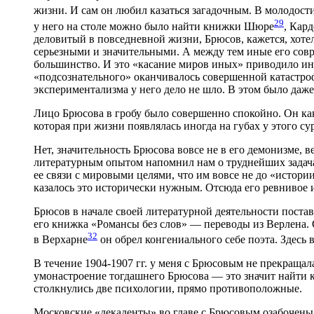
жизни. И сам он любил казаться загадочным. В молодос
29
у него на столе можно было найти книжки Шюре
, Кард
деловитый в повседневной жизни, Брюсов, кажется, хотел
серьезными и значительными. А между тем иные его совр
большинство. И это «касание миров иных» приводило ино
«подсознательного» оканчивалось совершенной катастроф
экспериментализма у него дело не шло. В этом было даже 
Лицо Брюсова в гробу было совершенно спокойно. Он как 
которая при жизни появлялась иногда на губах у этого с
Нет, значительность Брюсова вовсе не в его демонизме, 
литературным опытом напомнил нам о труднейших задача
ее связи с мировыми целями, что им вовсе не до «истори
казалось это исторически нужным. Отсюда его ревнивое и
Брюсов в начале своей литературной деятельности постав
его книжка «Романсы без слов» — переводы из Верлена. О
32
в Верхарне
он обрел конгениального себе поэта. Здесь
В течение 1904-1907 гг. у меня с Брюсовым не прекращала
умонастроение тогдашнего Брюсова — это значит найти 
столкнулись две психологии, прямо противоположные.
Московские «декаденты» во главе с Брюсовым озабочены 