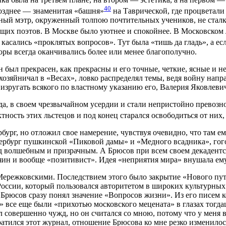
40
позднее — знаменитая «башня»
на Таврической, где процветали
нный мэтр, окруженный толпою почтительных учеников, не стал
щих поэтов. В Москве было уютнее и спокойнее. В Московском
е касались «проклятых вопросов». Тут была «тишь да гладь», а е
оры всегда оканчивались более или менее благополучно.
 был прекрасен, как прекрасны и его точные, четкие, ясные и 
 хозяйничал в «Весах», ловко распределял темы, ведя войну нап
 изругать всякого по властному указанию его, Валерия Яковлеви
, в своем чрезвычайном усердии и стали непристойно превозно
тность этих льстецов и под конец старался освободиться от них, 
бург, но отложил свое намерение, чувствуя очевидно, что там 
тербург пушкинской «Пиковой дамы» и «Медного всадника», гог
од волшебным и призрачным. А Брюсов при всем своем декадентс
яин и вообще «позитивист». Идея «неприятия мира» внушала ем
Мережковскими. Последствием этого было закрытие «Нового пут
ссии, который пользовался авторитетом в широких культурных к
Брюсов сразу понял значение «Вопросов жизни». Из его писем ко
 все еще были «прихотью московского мецената» в глазах тогда
л совершенно чужд, но он считался со мною, потому что у меня
атился этот журнал, отношение Брюсова ко мне резко изменилос