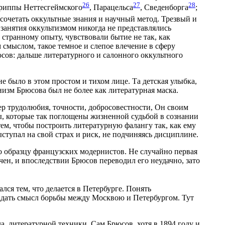
26
27
28
Агриппы Неттесгеймского
, Парацельса
, Сведенборга
;
сочетать оккультные знания и научный метод. Трезвый и
 занятия оккультизмом никогда не представлялись
странному опыту, чувствовали бытие не так, как
смыслом, такое темное и слепое влечение в сферу
сов: дальше литературного и салонного оккультного
е было в этом простом и тихом лице. Та детская улыбка,
низм Брюсова был не более как литературная маска.
мер трудолюбия, точности, добросовестности, Он своим
ы, которые так поглощены жизненной судьбой в сознании
тем, чтобы построить литературную фалангу так, как ему
ступал на свой страх и риск, не подчиняясь дисциплине.
по образцу французских модернистов. Не случайно первая
чен, и впоследствии Брюсов переводил его неудачно, зато
лся тем, что делается в Петербурге. Понять
адать смысл борьбы между Москвою и Петербургом. Тут
, литературной техники. Сам Брюсов, хотя в 1894 году и