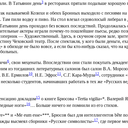
3
али. В Татьянин день
в ресторанах прятали подальше хорошую п
 так называемой Козихи и обеих Бронных выходило с песнями на
. Там пили водку и пиво. На стол влезал седоволосый либерал 
 Татьянин день проходил без всяких последствий. Продолжалас
тельные актеры играли почему-то пошлейшие пьесы, редко позво
 соперник — Художественный. Здесь, в скучном сером зале, зрите
стину Чеховский театр. После спектакля, у кого были деньги, ех
 в обиходе не было вовсе, а если бы кто-нибудь сказал, что на
обольных.
6
дичи
, свои меценаты. Впоследствии они стали покупать декаден
ним из тогдашних литературных салонов был салон В.А. Мороз
10
11
12
, В.Е. Ермилов
, Н.Е. Эфрос
, С.Г. Кара-Мурза
, сотрудники 
и несколько студентов, начинавших работать в тех же «Русских в
15
 сенсацию докладом
о книге Брюсова «Tertia vigilia»*. Валерий 
16
бледные ноги»
… Больше ничего не помнили из его стихов.
»** и «Ме eum еssе»***, Брюсов был для интеллигентов bête no
17
дважды высмеял сборники «Русские символисты»
, где первое м