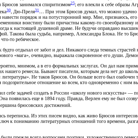
25
ти Брюсов занимался спиритизмом
; его влекли к себе образы 
30
31
ека
, Дю-Преля
… При этом Брюсов думал, что можно удачно 
 навести порядок и на потусторонний мир. Мне, признаюсь, его
еменники воистину были причастны какому-то своеобразному и 
гда к настоящей душевной драме. Не будучи оправдано высшим 
ой. Такова была судьба, например, Александра Блока. Не то Брю
что-то ребяческое.
будто отдыхал от забот и дел. Никакого следа темных страстей н
урового «мага», очевидно, выражала сокровенное его души. Демо
вероятно, мнимом, а в его формальных заслугах. Он дал нам при
х нашего ремесла. Бывают писатели, которым дела нет до школ
и литературы». Не таков Брюсов. Он больше всего был озабочен 
 подозрительное отношение ко всем, кто одновременно с ним вы
ил себе задачей создать в России «школу нового искусства» — 
на появилась еще в 1894 году. Правда, Верлен ему не был созву
 вершина брюсовских достижений.
сь переписка. Из этих писем видно, как живо Брюсов интересова
ключ к пониманию литературных отношений того времени, разг
были прежде всего вопросами поэтики, художественного ремесла