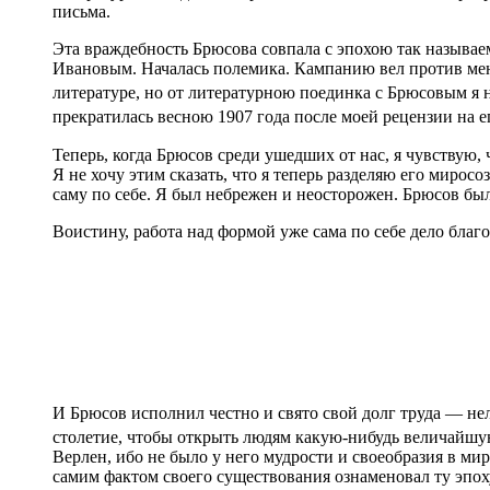
письма.
Эта враждебность Брюсова совпала с эпохою так называе
Ивановым. Началась полемика. Кампанию вел против мен
литературе, но от литературною поединка с Брюсовым я н
прекратилась весною 1907 года после моей рецензии на е
Теперь, когда Брюсов среди ушедших от нас, я чувствую, 
Я не хочу этим сказать, что я теперь разделяю его миро
саму по себе. Я был небрежен и неосторожен. Брюсов был
Воистину, работа над формой уже сама по себе дело благ
И Брюсов исполнил честно и свято свой долг труда — нел
столетие, чтобы открыть людям какую-нибудь величайшую
Верлен, ибо не было у него мудрости и своеобразия в ми
самим фактом своего существования ознаменовал ту эпоху