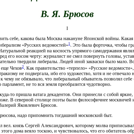
В. Я. Брюсов
I
авить себе, какова была Москва накануне Японской войны. Какая
1
либерализм «Русских ведомостей»
. Это была форточка, чтобы г
атуральной реакцией на косность упрямого самодержавия являл
еред его носом черту: журналист не смел повернуть головы, уста
азательно твердили либералы. Людей иной закваски было мало. В
2
 еще Чехов
. Как правительство «терпело» «Русские ведомости»,
ракизму не подвергала, ибо его художество, хотя и не отвечало н
к чему не обязывало, что либеральный обыватель позволял себе «
то парламент, не то вся земля преобразится чудотворно.
уда-то пришла ватага декадентов. Они принесли с собой яркие,
роже. В северной столице поэты были философичнее москвичей и
 Валерий Яковлевич Брюсов.
Брюсова, надо припомнить тогдашний московский быт.
ил вел. князь Сергей Александрович, которому молва приписыва
 этого дома веяло тоскою, и чувствовалось, что его обитатель о