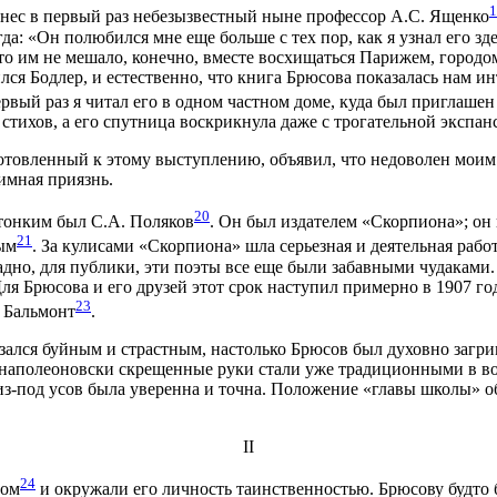
1
ринес в первый раз небезызвестный ныне профессор А.С. Ященко
да: «Он полюбился мне еще больше с тех пор, как я узнал его 
то им не мешало, конечно, вместе восхищаться Парижем, городо
лся Бодлер, и естественно, что книга Брюсова показалась нам ин
рвый раз я читал его в одном частном доме, куда был приглашен
стихов, а его спутница воскрикнула даже с трогательной экспан
готовленный к этому выступлению, объявил, что недоволен моим 
аимная приязнь.
20
тонким был С.А. Поляков
. Он был издателем «Скорпиона»; он
21
ым
. За кулисами «Скорпиона» шла серьезная и деятельная раб
адно, для публики, эти поэты все еще были забавными чудаками.
Для Брюсова и его друзей этот срок наступил примерно в 1907 го
23
. Бальмонт
.
зался буйным и страстным, настолько Брюсов был духовно загри
о-наполеоновски скрещенные руки стали уже традиционными в в
из-под усов была уверенна и точна. Положение «главы школы» о
II
24
гом
и окружали его личность таинственностью. Брюсову будто 