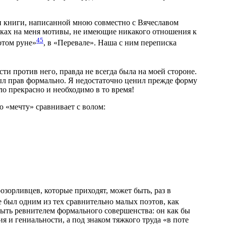
 и книги, написанной мною совместно с Вячеславом
дках на меня мотивы, не имеющие никакого отношения к
45
отом руне»
, в «Перевале». Наша с ним переписка
сти против него, правда не всегда была на моей стороне.
 был прав формально. Я недостаточно ценил прежде форму
ло прекрасно и необходимо в то время!
ю «мечту» сравнивает с волом:
озорливцев, которые приходят, может быть, раз в
 был одним из тех сравнительно малых поэтов, как
 быть ревнителем формального совершенства: он как бы
я и гениальности, а под знаком тяжкого труда «в поте