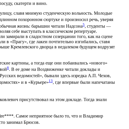
осуду, скатерти и вино.
 улицу, славя мнимую студенческую вольность. Молодые
в длинном похоронном сюртуке и произносил речь, уверяя
5
ь обычная жизнь: барышни читали Надсона
, студенты —
ляя себе выступать в классическом репертуаре.
ли замирали в сладостном созерцании того, как на сцене
али в «Прагу», где лакеи почтительно изгибались, ставя
 крыше Кремлевского дворца в недалеком будущем водрузят
тские картины, а тогда еще они побаивались «нового»
8
овой
. В ее доме на Воздвиженке читали доклады и
«Русских ведомостей», бывали здесь изредка А.П. Чехов,
13
едомостях» и в «Курьере»
, где впервые были напечатаны
Яковлевич присутствовал на этом докладе. Тогда знали
ire****. Самое неприятное было то, что и Владимир
есто занимал Брюсов.