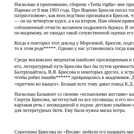
Насколько я припоминаю, сборник «Tertia vigilia» мне п
Парижа от 8 мая 1903 года. Про Ященко Брюсов писал тог
патриотизмом», как впоследствии признавался Брюсов, ч
— он на четвертом курсе, а я на втором. Нам обоим нрави
соблазненный отчасти желанием подразнить буржуа. В пе
по-видимому, не ожидал такой сочувственной оценки его 
Когда я повторил этот доклад у Морозовой, Брюсов, под
то в этом роде*****. Однако у нас установилась тогда вз
Среди московских меценатов наиболее просвещенным и 
его, литературный путь Брюсова был бы путем кремнист
Балтрушайтиса, В.Я. Брюсова и некоторых других, а эстр
чтобы роètes maudits****** превращались в академиков. 
«притчею во языцех». Больше всех тому давал повод К.Д
Насколько Бальмонт со своими «испанскими жестами» ка
Сюртук Брюсова, застегнутый на все пуговицы, и его п
картавая речь с неожиданной и подчас детскою улыбкою 
для литературных битв. Ему была нужна маска мэтра.
Соратники Брюсова по «Весам» любили его называть ма