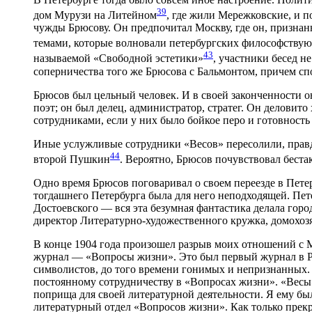
39
дом Мурузи на Литейном
, где жили Мережковские, и 
чужды Брюсову. Он предпочитал Москву, где он, призна
темами, которые волновали петербургских философствую
43
называемой «Свободной эстетики»
, участники бесед н
соперничества того же Брюсова с Бальмонтом, причем сп
Брюсов был цельный человек. И в своей законченности он
поэт; он был делец, администратор, стратег. Он деловито
сотрудниками, если у них было бойкое перо и готовность
Иные услужливые сотрудники «Весов» пересолили, правда
44
второй Пушкин
. Вероятно, Брюсов почувствовал бестак
Одно время Брюсов поговаривал о своем переезде в Петер
тогдашнего Петербурга была для него неподходящей. Пе
Достоевского — вся эта безумная фантастика делала гор
директор Литературно-художественного кружка, домохоз
В конце 1904 года произошел разрыв моих отношений с 
журнал — «Вопросы жизни». Это был первый журнал в Ро
символистов, до того времени гонимых и непризнанных. 
постоянному сотрудничеству в «Вопросах жизни». «Весы»
поприща для своей литературной деятельности. Я ему бы
литературный отдел «Вопросов жизни». Как только прекр