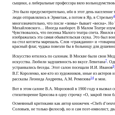
сыщики, а либеральные профессора вяло вольнодумствов
Это было предусмотрительно, ибо в этот день население
4
люди отправлялись в Эрмитаж, а потом в Яр, в Стрельну
многозначительно, что после «зимы» бывает «весна». Но
Михайловского… Иногда наоборот. В Малом Театре изуми
Чувствовалось, что песенка Малого театра спета. Явился
изображалась эта самая обывательская скука. Это был вои
на стол котлеты марешаль. Слов «гражданин» и «товарищ»
красный флаг, чудака повезли бы в больницу для душевн
Искусство ютилось по салонам. В Москве были свои Ме
7
искусства. Любили задушевность во вкусе Левитана
. Од
9
устраивались беседы. Этот салон посещали И.И. Иванов
В.Г. Короленко, кое-кто из художников, иные из актеров 
14
рассказы Леонида Андреева, А.М. Ремизова
и мои.
Вот в этом салоне В.А. Морозовой в 1900 году я вызвал
стихотворение Брюсова в одну строчку «О, закрой твои 
Осмеянный критиками как автор книжечек «Сhefs d’oeuvre
Соловьев, не только философ, но и сам поэт-имволист, 