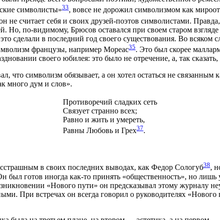
33
сские символисты»
, вовсе не дорожил символизмом как мироо
он не считает себя и своих друзей-поэтов символистами. Правда
. Но, по-видимому, Брюсов оставался при своем старом взгляде
 это сделали в последний год своего существования. Во всяком сл
35
символизм французы, например Мореас
. Это был скорее маллар
дновании своего юбилея: это было не отречение, а, так сказать
вал, что символизм обязывает, а он хотел остаться не связанным
как много дум и слов».
Противоречий сладких сеть
Связует странно всех;
Равно и жить и умереть,
37
Равны Любовь и Грех
.
38
есстрашным в своих последних выводах, как Федор Сологуб
, 
 Он был готов иногда как-то принять «общественность», но лишь у
никновении «Нового пути» он предсказывал этому журналу неуд
ми. При встречах он всегда говорил о руководителях «Нового п
ика была на третьем плане, на втором — эстетика, а на первом 