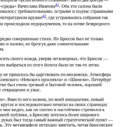
41
 «среды» Вячеслава Иванова
. Оба эти салона были
кивался с требовательными, острыми и подчас страшными
42
 литературном кружке
, где устраивались собрания так
сли происходили недоразумения, то на почве безвредного
нередко совершенные стихи. Но Брюсов был не только
раво и налево, не брезгуя даже сомнительными
ча.
сить своего вождя, уверяя легковерных, что Брюсов —
но выбраться из этого болота было не так-то легко.
ему не пришлось бы царствовать по-московски. Атмосфера
олевского «Невского проспекта» и «Шинели», Петербург
тве был очень трезвый и бытовой человек, хороший
у отвращение и ужас.
и». Вместо него возник, по моей инициативе, новый
ругах и последовательно печатал на своих страницах
 мне видно, как он охотно и настойчиво стремился к
шней публики, а Брюсову хотелось более широкого
 в руках был тогда самый важный стратегический пункт —
ь. Эту метаморфозу нетрудно заметить, читая брюсовские