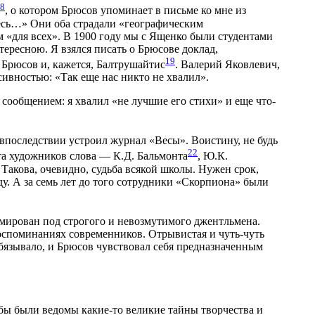
8
, о котором Брюсов упоминает в письме ко мне из
здесь…» Они оба страдали «географическим
м «для всех». В 1900 году мы с Ященко были студентами
тересною. Я взялся писать о Брюсове доклад,
19
 Брюсов и, кажется, Балтрушайтис
. Валерий Яковлевич,
сивностью: «Так еще нас никто не хвалил».
сообщением: я хвалил «не лучшие его стихи» и еще что-
 впоследствии устроил журнал «Весы». Воистину, не будь
22
ота художников слова — К.Д. Бальмонта
, Ю.К.
 Такова, очевидно, судьба всякой школы. Нужен срок,
ду. А за семь лет до того сотрудники «Скорпиона» были
мирован под строгого и невозмутимого джентльмена.
оспоминаниях современников. Отрывистая и чуть-чуть
бязывало, и Брюсов чувствовал себя предназначенным
бы были ведомы какие-то великие тайны творчества и