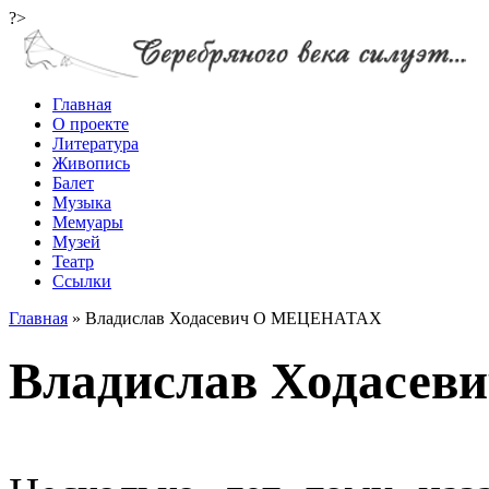
?>
Главная
О проекте
Литература
Живопись
Балет
Музыка
Мемуары
Музей
Театр
Ссылки
Главная
»
Владислав Ходасевич О МЕЦЕНАТАХ
Владислав Ходасе