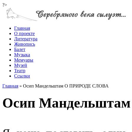
?>
Главная
О проекте
Литература
Живопись
Балет
Музыка
Мемуары
Музей
Театр
Ссылки
Главная
»
Осип Мандельштам О ПРИРОДЕ СЛОВА
Осип Мандельшта