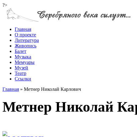
?>
Главная
О проекте
Литература
Живопись
Балет
Музыка
Мемуары
Музей
Театр
Ссылки
Главная
»
Метнер Николай Карлович
Метнер Николай Ка