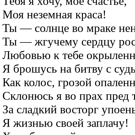
Тебя я хочу, мое счастье,
Моя неземная краса!
Ты — солнце во мраке нен
Ты — жгучему сердцу рос
Любовью к тебе окрылен
Я брошусь на битву с суд
Как колос, грозой опален
Склонюсь я во прах пред 
За сладкий восторг упоен
Я жизнью своей заплачу!