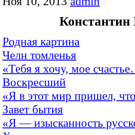
Ноя 10, 2013
admin
Константин
Родная картина
Челн томленья
«Тебя я хочу, мое счасть
Воскресший
«Я в этот мир пришел, ч
Завет бытия
«Я — изысканность русс