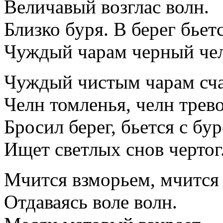
Величавый возглас волн.
Близко буря. В берег бьет
Чуждый чарам черный че
Чуждый чистым чарам сча
Челн томленья, челн трево
Бросил берег, бьется с бур
Ищет светлых снов чертог
Мчится взморьем, мчится
Отдаваясь воле волн.