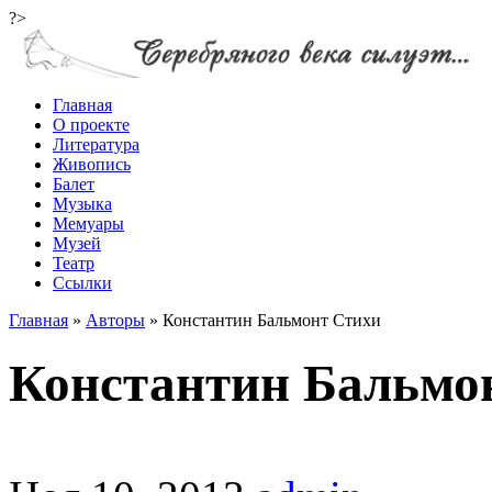
?>
Главная
О проекте
Литература
Живопись
Балет
Музыка
Мемуары
Музей
Театр
Ссылки
Главная
»
Авторы
»
Константин Бальмонт Стихи
Константин Бальмо