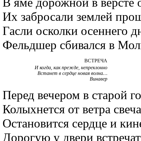
В яме дорожной в версте 
Их забросали землей про
Гасли осколки осеннего д
Фельдшер сбивался в Мол
ВСТРЕЧА
И когда, как прежде, непреклонно
Встанет в сердце новая волна…
Винавер
Перед вечером в старой г
Колыхнется от ветра свеча
Остановится сердце и кин
Дорогую у двери встречат