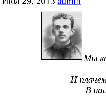
Июл 29, 2013
admin
Мы ке
И плачем
В на