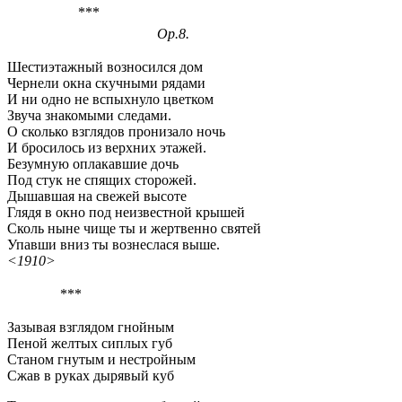
***
Op.8.
Шестиэтажный возносился дом
Чернели окна скучными рядами
И ни одно не вспыхнуло цветком
Звуча знакомыми следами.
О сколько взглядов пронизало ночь
И бросилось из верхних этажей.
Безумную оплакавшие дочь
Под стук не спящих сторожей.
Дышавшая на свежей высоте
Глядя в окно под неизвестной крышей
Сколь ныне чище ты и жертвенно святей
Упавши вниз ты вознеслася выше.
<1910>
***
Зазывая взглядом гнойным
Пеной желтых сиплых губ
Станом гнутым и нестройным
Сжав в руках дырявый куб