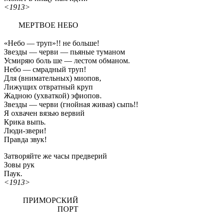
<1913>
МЕРТВОЕ НЕБО
«Небо — труп»!! не больше!
Звезды — черви — пьяные туманом
Усмиряю боль ше — лестом обманом.
Небо — смрадный труп!
Для (внимательных) миопов,
Лижущих отвратный круп
Жадною (ухваткой) эфиопов.
Звезды — черви (гнойная живая) сыпь!!
Я охвачен вязью вервий
Крика выпь.
Люди-звери!
Правда звук!
Затворяйте же часы предверий
Зовы рук
Паук.
<1913>
ПРИМОРСКИЙ
ПОРТ