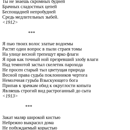
Ты не знаешь скромных будней
Брачных сладостных цепей
Беспощадней непробудней
Средь медлительных зыбей.
<1912>
***
Я пью твоих волос златые водоемы
Растят один вопрос в пыли страея томы
На улице весной трепещут ярко флаги
Я прав как точный ной презревший злобу влаги
Над темнотой застыл скелетик парохода
Не просен старый тыл цветущая природа
Весной права судьба поклонников чертога
Немолчная гурьба Взыскующего бога
Припав к зрачкам обид к округлости копыта
Являешь строгий вид растроганный до сыта
<1913>
***
Закат маляр широкой кистью
Небрежно выкрасил дома
Не побуждаемый корыстью