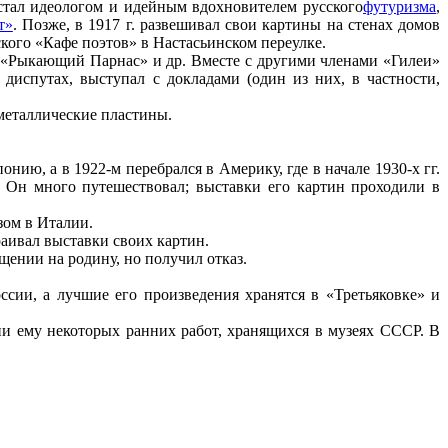
стал идеологом и идейным вдохновителем русского
футуризма
,
т»
. Позже, в 1917 г. развешивал свои картины на стенах домов
кого «Кафе поэтов» в Настасьинском переулке.
 «Рыкающий Парнас» и др. Вместе с другими членами «Гилеи»
испутах, выступал с докладами (один из них, в частности,
металлические пластины.
ю, а в 1922-м перебрался в Америку, где в начале 1930-х гг.
 Он много путешествовал; выставки его картин проходили в
зом в Италии.
раивал выставки своих картин.
ении на родину, но получил отказ.
сии, а лучшие его произведения хранятся в «Третьяковке» и
ии ему некоторых ранних работ, хранящихся в музеях СССР. В