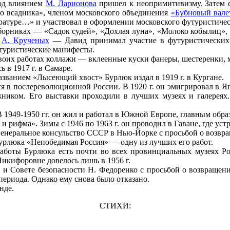
под влиянием
М. Ларионова
пришел к неопримитивизму. Затем 
 всадника», членом московского объединения
«Бубновый вале
ратуре…» и участвовал в оформлении московского футуристичес
сборниках — «Садок судей», «Дохлая луна», «Молоко кобылиц»,
,
А. Крученых
— Давид принимал участие в футуристических д
утуристические манифесты.
воих работах коллажи — вклеенные куски фанеры, шестеренки, 
 в 1917 г. в Самаре.
ванием «Лысеющий хвост» Бурлюк издал в 1919 г. в Кургане.
в послереволюционной России. В 1920 г. он эмигрировал в Япони
иком. Его выставки проходили в лучших музеях и галереях.
В 1949-1950 гг. он жил и работал в Южной Европе, главным обра
 рифма». Зимы с 1946 по 1963 г. он проводил в Гаване, где уст
неральное консульство СССР в Нью-Йорке с просьбой о возвращ
Бурлюка «Непобедимая Россия» — одну из лучших его работ.
работы Бурлюка есть почти во всех провинциальных музеях Рос
Никифоровне довелось лишь в 1956 г.
 и Совете безопасности Н. Федоренко с просьбой о возвращен
периода. Однако ему снова было отказано.
нде.
СТИХИ: