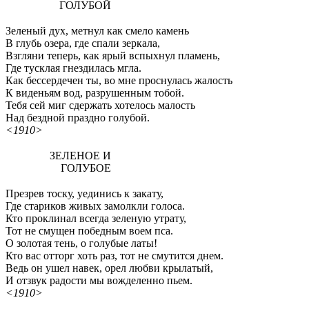
ГОЛУБОЙ
Зеленый дух, метнул как смело камень
В глубь озера, где спали зеркала,
Взгляни теперь, как ярый вспыхнул пламень,
Где тусклая гнездилась мгла.
Как бессердечен ты, во мне проснулась жалость
К виденьям вод, разрушенным тобой.
Тебя сей миг сдержать хотелось малость
Над бездной праздно голубой.
<1910>
ЗЕЛЕНОЕ И
ГОЛУБОЕ
Презрев тоску, уединись к закату,
Где стариков живых замолкли голоса.
Кто проклинал всегда зеленую утрату,
Тот не смущен победным воем пса.
О золотая тень, о голубые латы!
Кто вас отторг хоть раз, тот не смутится днем.
Ведь он ушел навек, орел любви крылатый,
И отзвук радости мы вожделенно пьем.
<1910>