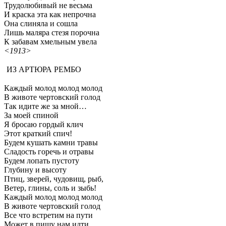
Трудолюбивый не весьма
И краска эта как непрочна
Она слиняла и сошла
Лишь маляра стезя порочна
К забавам хмельным увела
<1913>
ИЗ АРТЮРА РЕМБО
Каждый молод молод молод
В животе чертовский голод
Так идите же за мной…
За моей спиной
Я бросаю гордый клич
Этот краткий спич!
Будем кушать камни травы
Сладость горечь и отравы
Будем лопать пустоту
Глубину и высоту
Птиц, зверей, чудовищ, рыб,
Ветер, глины, соль и зыбь!
Каждый молод молод молод
В животе чертовский голод
Все что встретим на пути
Может в пищу нам идти.