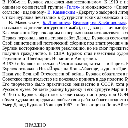
В 1900-х гг. Бурлюк увлекался импрессионизмом. К 1910 г. 
одним из основателей группы
«Гилея»
и мюнхенского «Синего
согласно «изданному»
В. Каменским
«Декрету о заборной лите
Стихи Бурлюка печатались в футуристических альманахах и 
— В. Маяковским,
Б. Лившицем
,
Велимиром Хлебниковым
назывался «Доители изнуренных жаб»), создавал различные ф
Как художник Бурлюк одним из первых начал использовать в с
Первая персональная выставка работ Давида Бурлюка состоялась
Свой единственный поэтический сборник под эпатирующим наз
Бурлюк восторженно принял революцию, но не смог прижиться 
получил гражданство. В США Бурлюк стал известным художн
Германии и Швейцарии, Испании и Австралии.
В 1939 г. Бурлюк переехал в Чехословакию, затем — в Париж. 
Бурлюк основал в Нью-Йорке, на Лонг-Айленде, журнал «Цвет и
Накануне Великой Отечественной войны Бурлюк обратился в ге
Советское правительство не пожелало принять в дар полотно 
Его творчество было практически неизвестно в СССР, хотя 
Русском музее. Увидеть родину Бурлюку и его супруге Марии 
В 1965 г. Бурлюк обратился к советскому постпреду при ООН
обмен художник предлагал любые свои работы более позднего 
Умер Давид Бурлюк 15 января 1967 г. в больнице на Лонг-Айле
ПРАЗДНО