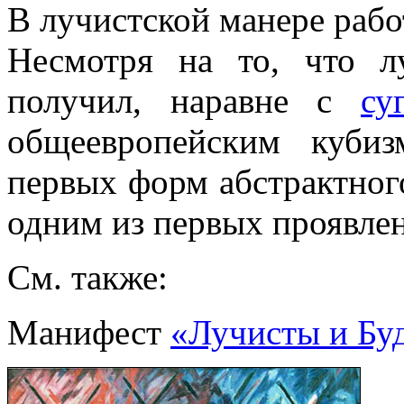
В лучистской манере раб
Несмотря на то, что л
получил, наравне с
су
общеевропейским куби
первых форм абстрактного
одним из первых проявлен
См. также:
Манифест
«Лучисты и Бу