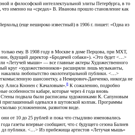
рной и философской интеллектуальной элиты Петербурга, в то
я, что именно на «средах» В. Иванова прошло становление как
ерхольд (еще нешироко известный) в 1906 г. пишет: «Одна из
 только ему. В 1908 году в Москве в доме Перцова, при МХТ,
онин, будущий директор «Бродячей собаки»). «Это будет <…>
ители «Летучей мыши» — все главные актеры Художественного
есный круг «художественников» расширяли лишь музыканты,
а накаляла любопытство околотеатральной публики. <…>
легкомысленную шансонетку, а Немирович-Данченко, никогда не
8
ку Алиса Коонен с Качаловым».
К сожалению, подробно
ые особенности кабаре, которые через 4 года вновь
еней. Стены подвала были расписаны художниками К. Сапуновым
дый приглашенный одевался в шутовской колпак. Программы
несколько усложненном, развитом виде.
 они от 10 до 25 рублей и пока что стыдливо именовались
 года газеты впервые сообщают, что с будущего сезона Балиев
па дл публики. <…> Из прибежища артистов «Летучая мышь»