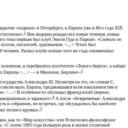
крытия «подвала» в Петербурге, в Европе уже в 80-е года XIX
1
естесненно».
Век модерна рождал все новые течения, новые
ого типа первым был клуб Эмиля Гудо в Париже. «Сначала он
а поэтов, писателей, художников. <…> Успех был
0 человек. Раскол клуба осенью того же года ознаменовал
 основном, и перебрались посетители «Левого берега», а кабаре
3
дах Европы <…> — в Мюнхене, Берлине».
осударства Александра III. Несмотря на это, по словам С.
р совсем мало, Европа, предававшаяся всем изысканностям и
ью. <…> В особенности обольщал французский (вернее,
4
завораживало и заражало».
А после «безвременья» Александра
ть в собраниях, во встречах, где обсуждались бы наиболее
5
ке тесного кружка».
зни, как то «Мир искусства» или Религиозно-философские
а. «С осени 1905 года большую роль в жизни столичной