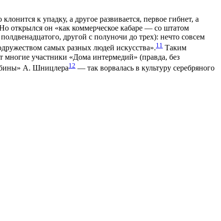
клонится к упадку, а другое развивается, первое гибнет, а
. Но открылся он «как коммерческое кабаре — со штатом
 полдвенадцатого, другой с полуночи до трех): нечто совсем
11
одружеством самых разных людей искусства».
Таким
ут многие участники «Дома интермедий» (правда, без
12
омбины» А. Шницлера
— так ворвалась в культуру серебряного