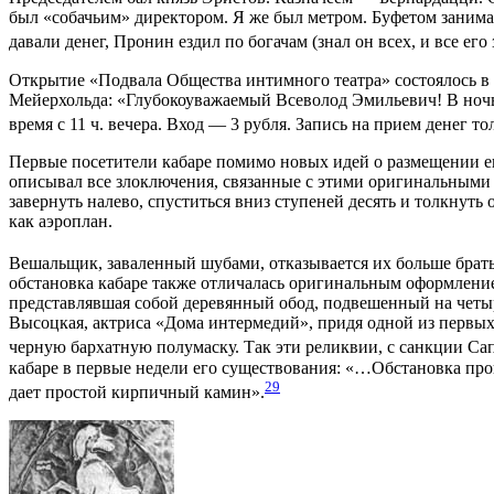
был «собачьим» директором. Я же был метром. Буфетом занимал
давали денег, Пронин ездил по богачам (знал он всех, и все ег
Открытие «Подвала Общества интимного театра» состоялось в н
Мейерхольда: «Глубокоуважаемый Всеволод Эмильевич! В ночь 
время с 11 ч. вечера. Вход — 3 рубля. Запись на прием денег то
Первые посетители кабаре помимо новых идей о размещении его
описывал все злоключения, связанные с этими оригинальными д
завернуть налево, спуститься вниз ступеней десять и толкнуть
как аэроплан.
Вешальщик, заваленный шубами, отказывается их больше брат
обстановка кабаре также отличалась оригинальным оформлением:
представлявшая собой деревянный обод, подвешенный на четыр
Высоцкая, актриса «Дома интермедий», придя одной из первых
черную бархатную полумаску. Так эти реликвии, с санкции Сап
кабаре в первые недели его существования: «…Обстановка про
29
дает простой кирпичный камин».