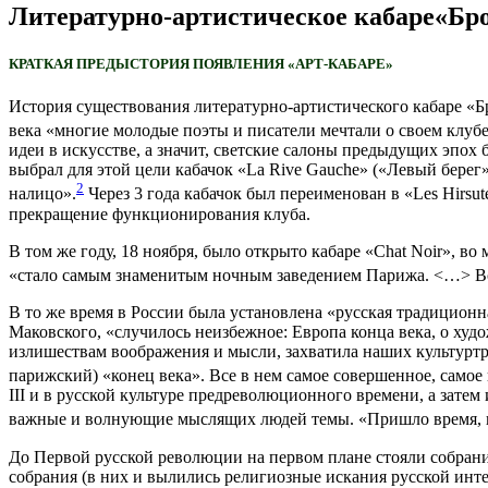
Литературно-артистическое кабаре«Бро
КРАТКАЯ ПРЕДЫСТОРИЯ ПОЯВЛЕНИЯ «АРТ-КАБАРЕ»
История существования литературно-артистического кабаре «Бро
века «многие молодые поэты и писатели мечтали о своем клубе
идеи в искусстве, а значит, светские салоны предыдущих эпо
выбрал для этой цели кабачок «La Rive Gauche» («Левый берег»
2
налицо».
Через 3 года кабачок был переименован в «Les Hirsut
прекращение функционирования клуба.
В том же году, 18 ноября, было открыто кабаре «Chat Noir», в
«стало самым знаменитым ночным заведением Парижа. <…> Вс
В то же время в России была установлена «русская традиционна
Маковского, «случилось неизбежное: Европа конца века, о худо
излишествам воображения и мысли, захватила наших культурт
парижский) «конец века». Все в нем самое совершенное, самое
III и в русской культуре предреволюционного времени, а затем
важные и волнующие мыслящих людей темы. «Пришло время, ког
До Первой русской революции на первом плане стояли собрани
собрания (в них и вылились религиозные искания русской инт