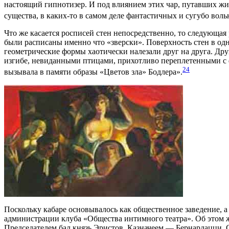
настоящий гипнотизер. И под влиянием этих чар, путавших жиз
существа, в каких-то в самом деле фантастичных и сугубо вол
Что же касается росписей стен непосредственно, то следующая
были расписаны именно что «зверски». Поверхность стен в од
геометрические формы хаотически налезали друг на друга. Др
изгибе, невиданными птицами, прихотливо переплетенными с 
24
вызывала в памяти образы «Цветов зла» Бодлера».
Поскольку кабаре основывалось как общественное заведение, а 
администрации клуба «Общества интимного театра». Об этом 
Председателем бал князь Эристов. Казначеем — Бернардацци.