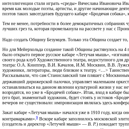
интеллигенции стали играть «среды» Вячеслава Ивановича Ив
время как молодые поэты, артисты, и другие начинающие деяте
поэтов таких завсегдатаев будущего кабаре «Бродячая собака»,
Тем не менее, потребности в более демократичных собраниях ч
лучших грез та, которая промелькнула на рассвете у нас с Прон
Надо создать Общину Безумцев. Только эта Община создает то,
Но для Мейерхольда создание такой Общины растянулось на 4 го
было открыто первое русское кабаре «Летучая мышь», «изгнавш
своего рода клуб Художественного театра, недоступного для 
театра: О.А. Книппер, В.И. Качалов, И.М. Москвин, В.В. Луж
художники, литераторы, люди близкие к театру. <…> Таинстве
Рассказывали, что сам Станиславский там пляшет с Москвиным
державший дирижерской палочки, управляет маленьким оркест
останавливаться на данном явлении культурной жизни у нас не
возродятся, но уже в «Бродячей собаке». Итак, вход в кабаре 
(его брат, знаменитый художник, будет стоять у истоков «Бро
вечеров не существовало: импровизация являлась здесь конфера
Закат кабаре «Летучая мышь» начался уже в 1910 году, когда 
9
контрамарками».
Вскоре кабаре заполнилось московской элитой
(создатель и директор «Летучей мыши» —
В. Р.
) покидает тру