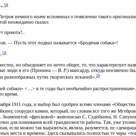
18
».
 Петров немного иначе вспоминал о появлении такого оригинальн
той неожиданно сказал:
т приюта?..
в. — Пусть этот подвал называется «Бродячая собака»!
19
.
вестно, но объединяет их нечто общее, то, что характеризует наз
зные люди в его (Пронина —
В. Р.
) мансарду, откуда неизменно бы
20
на разнообразных путях творческих исканий».
одячей собаки» <…> в те годы был необычайно распространенным»
то время.
бря 1911 года, и выбор был одобрен всеми членами «Общества 
кину, соорудил камин, который, по словам все того же Мгеброва
о. Знаменитой «фресковой» живописью С. Судейкина, Н. Сапуно
точно для понимания всей грандиозности работы. Так, уже упом
ная, если можно так выразиться, являла, разумеется, не «декорац
ных места и времени. Здесь сказывались полностью те чары «те