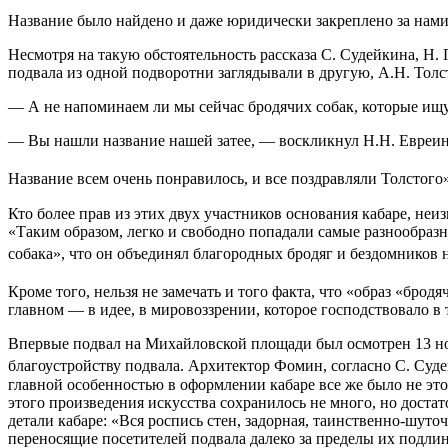
Название было найдено и даже юридически закреплено за нами
Несмотря на такую обстоятельность рассказа С. Судейкина, Н.
подвала из одной подворотни заглядывали в другую, А.Н. Толс
— А не напоминаем ли мы сейчас бродячих собак, которые ищу
— Вы нашли название нашей затее, — воскликнул Н.Н. Евреино
Название всем очень понравилось, и все поздравляли Толстого»
Кто более прав из этих двух участников основания кабаре, неиз
«Таким образом, легко и свободно попадали самые разнообра
собака», что он объединял благородных бродяг и бездомников 
Кроме того, нельзя не замечать и того факта, что «образ «бр
главном — в идее, в мировоззрении, которое господствовало в 
Впервые подвал на Михайловской площади был осмотрен 13 ноя
благоустройству подвала. Архитектор Фомин, согласно С. Судей
главной особенностью в оформлении кабаре все же было не эт
этого произведения искусства сохранилось не много, но доста
детали кабаре: «Вся роспись стен, задорная, таинственно-шуточ
переносящие посетителей подвала далеко за пределы их подлин