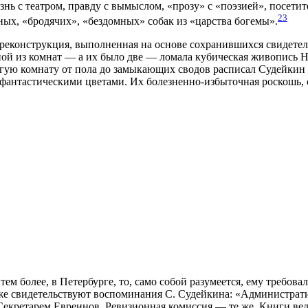
нь с театром, правду с вымыслом, «прозу» с «поэзией», посети
23
ьных, «бродячих», «бездомных» собак из «царства богемы».
 реконструкция, выполненная на основе сохранившихся свидетел
ной из комнат — а их было две — ломала кубическая живопись Н
угую комнату от пола до замыкающих сводов расписал Судейкин
фантастическими цветами. Их болезненно-избыточная роскошь, 
тем более, в Петербурге, то, само собой разумеется, ему требов
же свидетельствуют воспоминания С. Судейкина: «Администрати
 Секретарем Евреинов. Ревизионная комиссия — те же. Книги в