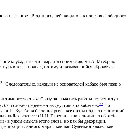
ого названия: «В один из дней, когда мы в поисках свободного
вание клуба, и то, что выразил своим словами А. Мгебров:
л путь вниз, в подвал, потому и называвшийся «Бродячая
21
.
Следовательно, каждый из основателей кабаре был прав в
интимного театра». Сразу же начались работы по ремонту и
22
, был словно перенесен из фаустовских кабачков.
Но
ва, и Н. Кульбина были покрыты все стены подвала. Описаний
инавшийся режиссер Н.Н. Евреинов так вспоминал об этой
ии» в узком смысле этого слова, но как бы декорации,
атрализации данного мира», какими Судейкин владел как