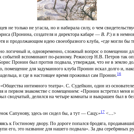
 не только не угасла, но и набирала силу, о чем свидетельств
Бориса (Пронина, создателя и директора кабаре —
В. Р.
) и в немн
тя и продолжающим идею своеобразного клуба, «где могли бы тв
нно логичный и, одновременно, сложный вопрос о помещении дл
ех событий вспоминают по-разному. Режиссер Н.В. Петров так оп
Борис Пронин был против подвала, утверждая, что не в землю до
то, помещение для задуманного клуба Пронин искал долго и, на
16
ладельца, и где в настоящее время проживал сам Пронин.
«Общества интимного театра». С. Судейкин, один из основателе
я и первом знакомстве с помещением: «Пронин встретил меня и 
ыл сводчатый, делился на четыре комнаты и выкрашен был в бел
17
нок Сапунову, здесь он сидел бы, а тут — Сацу.»
<…>
ясь к Гостиному двору. По дороге попался бродяга, продававший
пи его, это название для нашего подвала». За два серебряных р