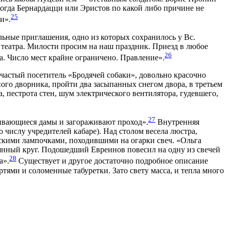
Когда Бернардацци или Эристов по какой либо причине не
25
и».
льные приглашения, одно из которых сохранилось у Вс.
 театра. Милости просим на наш праздник. Приезд в любое
26
ера. Число мест крайне ограничено. Правление».
 частый посетитель «Бродячей собаки», довольно красочно
ого дворника, пройти два засыпанных снегом двора, в третьем
а, пестрота стен, шум электрического вентилятора, гудевшего,
27
шивающиеся дамы и загораживают проход».
Внутренняя
о числу учредителей кабаре). Над столом весела люстра,
скими лампочками, походившими на огарки свеч. «Ольга
вянный круг. Подошедший Евреинов повесил на одну из свечей
28
а».
Существует и другое достаточно подробное описание
ями и соломенные табуретки. Зато свету масса, и тепла много