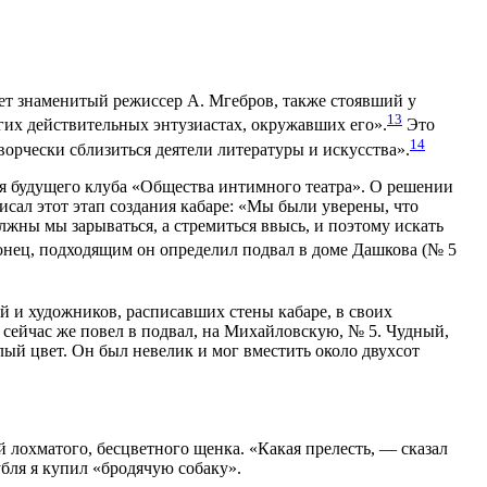
ует знаменитый режиссер А. Мгебров, также стоявший у
13
огих действительных энтузиастах, окружавших его».
Это
14
орчески сблизиться деятели литературы и искусства».
я будущего клуба «Общества интимного театра». О решении
исал этот этап создания кабаре: «Мы были уверены, что
лжны мы зарываться, а стремиться ввысь, и поэтому искать
конец, подходящим он определил подвал в доме Дашкова (№ 5
й и художников, расписавших стены кабаре, в своих
сейчас же повел в подвал, на Михайловскую, № 5. Чудный,
ый цвет. Он был невелик и мог вместить около двухсот
 лохматого, бесцветного щенка. «Какая прелесть, — сказал
убля я купил «бродячую собаку».