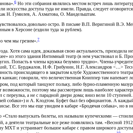
6
анова».
Но эти собрания являлись местом встреч лишь литерату
ли искусства доступа туда не имели. Правда, следует оговоритс
 как Н. Гумилев, А. Ахматова, О. Мандельштам.
увствовалось довольно остро. В письме В.П. Веригиной В.Э. Мей
иным в Херсоне (ездили туда за рублем).
7
 о чем мы грезим».
да. Хотя сама идея, доказывая свою актуальность, приходила не
ее» из этого здания Интимный театр (в нем участвовал и Б. Пр
других. Попасть в члены кружка безумно трудно». Члены-учред
ский, Т.С. Бурджалов, Н.Ф. Грибунин, Н.Г. Александров <…> Т
нность происходящего в закрытом клубе Художественного театр
 канкан; говорили, что величественная Книппер там напевает 
ром, под который танцуют польку, либо бурно-пламенную мазур
т возможности, поэтому мы рассмотрим лишь наиболее характерн
был с переулка, а не с парадной двери дома; вниз вели 10 ступ
дячей собаки») и А. Клодтом. Буфет был без официантов. А каж
нсье. Все это мы еще увидим в кабаре «Бродячая собака», но в 
оно «Стало выпускать билеты, их называли купеческими — стоили
, а деятели театральные все реже появлялись там. «Весной 1912
ппу МХТ и устраивает большое кабаре с правом широкого досту
10