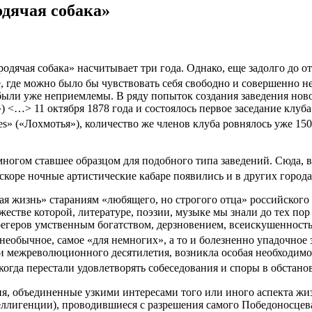
дячая собака»
дячая собака» насчитывает три года. Однако, еще задолго до от
, где можно было бы чувствовать себя свободно и совершенно н
х были уже неприемлемы. В ряду попыток создания заведения нов
) <…> 11 октября 1878 года и состоялось первое заседание клуб
es» («Лохмотья»), количество же членов клуба ровнялось уже 150
о многом ставшее образцом для подобного типа заведений. Сюда, в
коре ночные артистические кабаре появились и в других горо
я жизнь» стараниям «любящего, но строгого отца» российского г
жестве которой, литературе, поэзии, музыке мы знали до тех по
регеров умственным богатством, дерзновением, всеискушенност
 необычное, самое «для немногих», а то и болезненно упадочное 
 и межреволюционного десятилетия, возникла особая необходимос
да перестали удовлетворять собеседования и споры в обстанов
я, объединенные узкими интересами того или иного аспекта жи
еллигенции), проводившиеся с разрешения самого Победоносцев