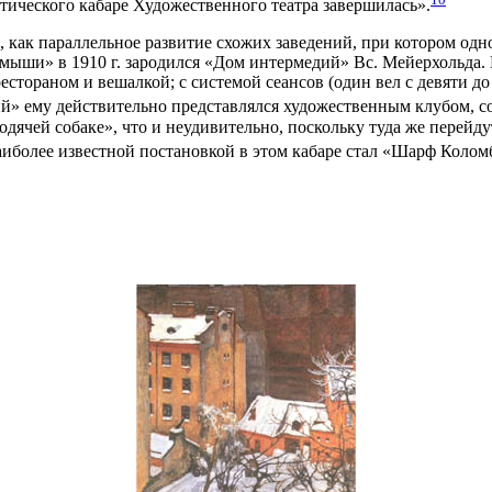
тического кабаре Художественного театра завершилась».
 как параллельное развитие схожих заведений, при котором одно 
ей мыши» в 1910 г. зародился «Дом интермедий» Вс. Мейерхольда
естораном и вешалкой; с системой сеансов (один вел с девяти до
й» ему действительно представлялся художественным клубом, с
одячей собаке», что и неудивительно, поскольку туда же перейд
Наиболее известной постановкой в этом кабаре стал «Шарф Кол