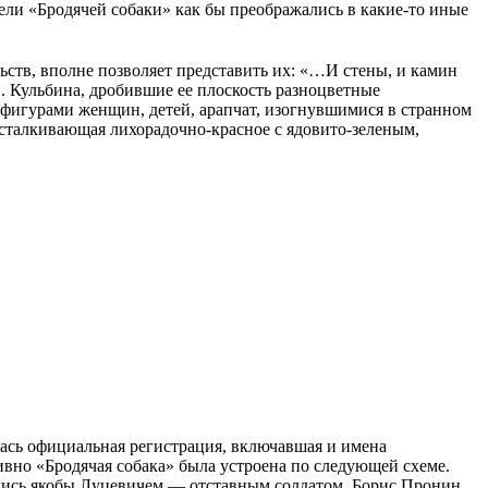
тели «Бродячей собаки» как бы преображались в какие-то иные
ьств, вполне позволяет представить их: «…И стены, и камин
. Кульбина, дробившие ее плоскость разноцветные
 фигурами женщин, детей, арапчат, изогнувшимися в странном
сталкивающая лихорадочно-красное с ядовито-зеленым,
алась официальная регистрация, включавшая и имена
вно «Бродячая собака» была устроена по следующей схеме.
елись якобы Луцевичем — отставным солдатом. Борис Пронин