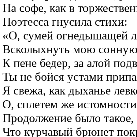
На софе, как в торжествен
Поэтесса гнусила стихи:
«О, сумей огнедышащей л
Всколыхнуть мою сонную 
К пене бедер, за алой под
Ты не бойся устами припа
Я свежа, как дыханье левк
О, сплетем же истомности 
Продолжение было такое,
Что курчавый брюнет пок