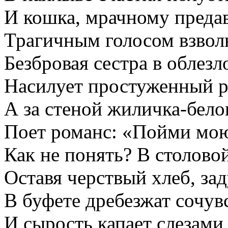
И кошка, мрачному преда
Трагичным голосом взвол
Безбровая сестра в облезл
Насилует простуженный р
А за стеной жиличка-бел
Поет романс: «Пойми мою
Как не понять? В столово
Оставя черствый хлеб, зад
В буфете дребезжат сочув
И сырость капает слезами 