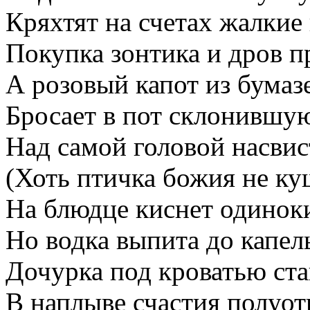
Кряхтят на счетах жалкие
Покупка зонтика и дров п
А розовый капот из бумаз
Бросает в пот склонившу
Над самой головой насви
(Хоть птичка божия не куш
На блюдце киснет одинок
Но водка выпита до капел
Дочурка под кроватью ста
В наплыве счастия полуот