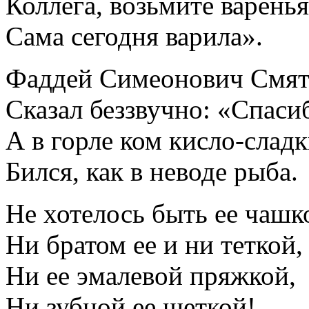
Коллега, возьмите варень
Сама сегодня варила».
Фаддей Симеонович Смя
Сказал беззвучно: «Спаси
А в горле ком кисло-слад
Бился, как в неводе рыба.
Не хотелось быть ее чашк
Ни братом ее и ни теткой,
Ни ее эмалевой пряжкой,
Ни зубной ее щеткой!