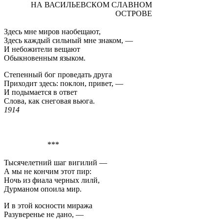
НА ВАСИЛЬЕВСКОМ СЛАВНОМ
ОСТРОВЕ
Здесь мне миров наобещают,
Здесь каждый сильный мне знаком, —
И небожители вещают
Обыкновенным языком.
Степенный бог проведать друга
Приходит здесь: поклон, привет, —
И подымается в ответ
Слова, как снеговая вьюга.
1914
***
Тысячелетний шаг вигилий —
А мы не кончим этот пир:
Ночь из фиала черных лилй,
Дурманом опоила мир.
И в этой косности миража
Разуверенье не дано, —