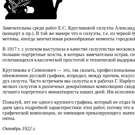
Замечательны среди работ Е.С. Кругликовой силуэты Александ
(концерт и пр.). В той же манере что и силуэты, т.е. из черно
мотивы, иногда запечатлевая разнообразные моменты городской
В 1917 г. с успехом выступила в качестве силуэтистки москов
большие портретные холсты, в которых замечательна острая, с
отличающихся классической простотой и технической выдерж
Кругликова и Симонович — это, так сказать, профессиональны
обновлению русской графики, возродил, между прочим, искус
дух силуэта. Часто встречаем мы силуэты и в работах Г. Нарб
мелких силуэтов в различных декоративных композициях свидет
лучшего портретного миниатюриста наших дней. Им исполнено 
Пожалуй, нет ни одного крупного графика, который не отдал б
даем здесь подробной характеристики этих работ, потому что
графической композиции, не имеющим превалирующего значени
пятна.
Октябрь 1922 г.