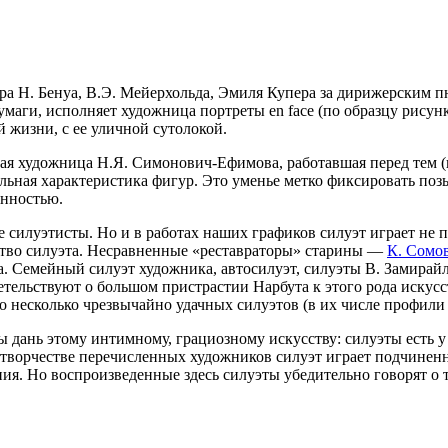
ра Н. Бенуа, В.Э. Мейерхольда, Эмиля Купера за дирижерским п
й бумаги, исполняет художница портреты еn fасе (по образцу рису
 жизни, с ее уличной сутолокой.
ская художница Н.Я. Симонович-Ефимова, работавшая перед тем 
ильная характеристика фигур. Это уменье метко фиксировать поз
анностью.
е силуэтисты. Но и в работах наших графиков силуэт играет не
ство силуэта. Несравненные «реставраторы» старины —
К. Сомо
ута. Семейный силуэт художника, автосилуэт, силуэты В. Замира
ельствуют о большом пристрастии Нарбута к этого рода искусст
несколько чрезвычайно удачных силуэтов (в их числе профили В.
ы дань этому интимному, грациозному искусству: силуэты есть у
 в творчестве перечисленных художников силуэт играет подчинен
я. Но воспроизведенные здесь силуэты убедительно говорят о 