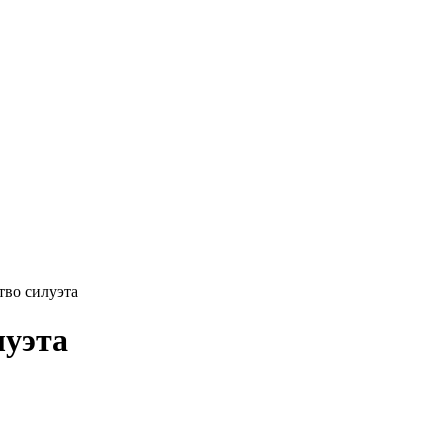
тво силуэта
луэта