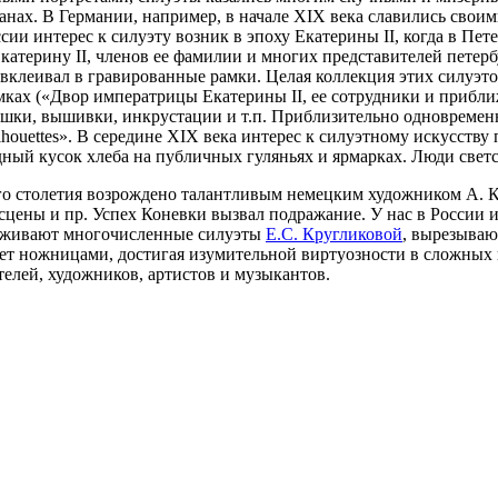
ранах. В Германии, например, в начале XIX века славились сво
сии интерес к силуэту возник в эпоху Екатерины II, когда в Пе
атерину II, членов ее фамилии и многих представителей петерб
и вклеивал в гравированные рамки. Целая коллекция этих силуэто
мках («Двор императрицы Екатерины II, ее сотрудники и прибл
чашки, вышивки, инкрустации и т.п. Приблизительно одновремен
 silhouettes». В середине XIX века интерес к силуэтному искусст
ный кусок хлеба на публичных гуляньях и ярмарках. Люди светск
о столетия возрождено талантливым немецким художником А. Ко
сцены и пр. Успех Коневки вызвал подражание. У нас в России 
руживают многочисленные силуэты
Е.С. Кругликовой
, вырезываю
твует ножницами, достигая изумительной виртуозности в сложны
елей, художников, артистов и музыкантов.