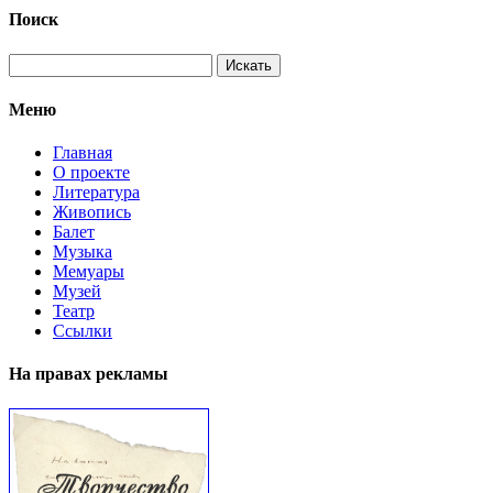
Поиск
Меню
Главная
О проекте
Литература
Живопись
Балет
Музыка
Мемуары
Музей
Театр
Ссылки
На правах рекламы