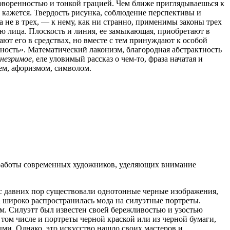
говоренностью и тонкой грацией. Чем ближе приглядываешься к
к кажется. Твердость рисунка, соблюдение перспективы и
а не в трех, — к нему, как ни странно, применимы законы трех
ю лица. Плоскость и линия, ее замыкающая, приобретают в
ют его в средствах, но вместе с тем принуждают к особой
чность». Математический лаконизм, благородная абстрактность
 незримое
, еле уловимый рассказ о чем-то, фраза начатая и
ием, афоризмом, символом.
 работы современных художников, уделяющих внимание
е с давних пор существовали однотонные черные изображения,
а широко распространилась мода на силуэтные портреты.
м. Силуэтт был известен своей бережливостью и узостью
 том числе и портреты черной краской или из черной бумаги,
ыми. Однако, это искусство нашло своих мастеров и