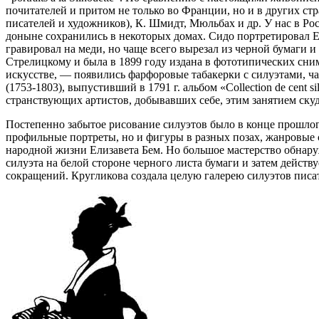
почитателей и притом не только во Франции, но и в других ст
писателей и художников), К. Шмидт, Мюльбах и др. У нас в Рос
доныне сохранились в некоторых домах. Сидо портретировал Ек
гравировал на меди, но чаще всего вырезал из черной бумаги 
Стрелицкому и была в 1899 году издана в фототипических сни
искусстве, — появились фарфоровые табакерки с силуэтами, 
(1753-1803), выпустивший в 1791 г. альбом «Collection de cent
странствующих артистов, добывавших себе, этим занятием скуд
Постепенно забытое рисование силуэтов было в конце прошлог
профильные портреты, но и фигуры в разных позах, жанровые 
народной жизни Елизавета Бем. Но большое мастерство обна
силуэта на белой стороне черного листа бумаги и затем дейс
сокращений. Кругликова создала целую галерею силуэтов писат