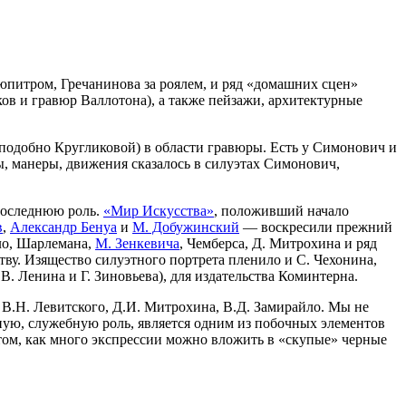
юпитром, Гречанинова за роялем, и ряд «домашних сцен»
нков и гравюр Валлотона), а также пейзажи, архитектурные
(подобно Кругликовой) в области гравюры. Есть у Симонович и
ы, манеры, движения сказалось в силуэтах Симонович,
 последнюю роль.
«Мир Искусства»
, положивший начало
в
,
Александр Бенуа
и
М. Добужинский
— воскресили прежний
йло, Шарлемана,
М. Зенкевича
, Чемберса, Д. Митрохина и ряд
ву. Изящество силуэтного портрета пленило и С. Чехонина,
 Ленина и Г. Зиновьева), для издательства Коминтерна.
 В.Н. Левитского, Д.И. Митрохина, В.Д. Замирайло. Мы не
ную, служебную роль, является одним из побочных элементов
том, как много экспрессии можно вложить в «скупые» черные