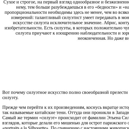
Сухое и строгое, на первый взгляд однообразное и безжизнен
нему, тем больше разубеждаешься в его «бедности» и «н
пропорциональности необходимы здесь не менее, чем во всякой
измерений: талантливый силуэтист умеет передавать в мо
искусстве силуэта исключительное значение. Абрис, конт
изобретательности. Есть силуэты, в которых положительно чу
силуэта приучают к изощрению наблюдательности и зор
неоконченная. Но даже вн
Вот почему силуэтное искусство полно своеобразной прелест
силуэту.
Прежде чем перейти к их произведениям, коснусь вкратце исто
так называемые китайские тени. Оттуда они проникли в Западн
Самый же термин «силуэт» происходит от фамилии Этьена Силу
взглядов, которые делали его мишенью для острот парижского о
«portraits a la Silhouette». По сравнению с настоящими живо