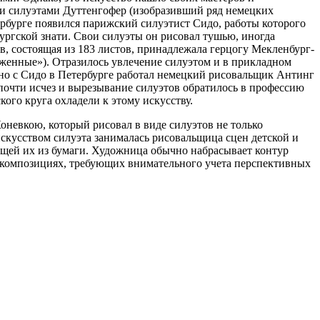
ими силуэтами Дуттенгофер (изобразивший ряд немецких
тербурге появился парижский силуэтист Сидо, работы которого
ургской знати. Свои силуэты он рисовал тушью, иногда
в, состоящая из 183 листов, принадлежала герцогу Мекленбург-
иженные»). Отразилось увлечение силуэтом и в прикладном
но с Сидо в Петербурге работал немецкий рисовальщик Антинг
ву почти исчез и вырезывание силуэтов обратилось в профессию
ого круга охладели к этому искусству.
невкою, который рисовал в виде силуэтов не только
искусством силуэта занималась рисовальщица сцен детской и
щей их из бумаги. Художница обычно набрасывает контур
х композициях, требующих внимательного учета перспективных