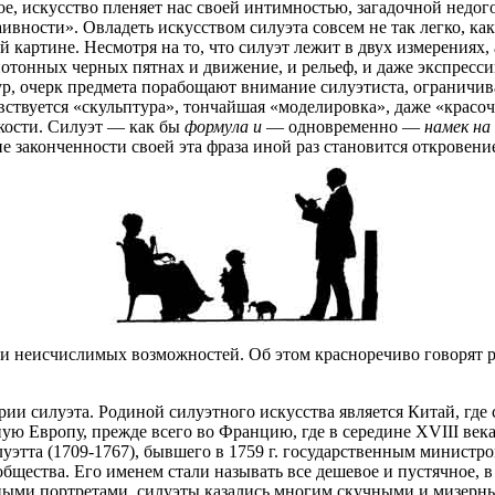
ное, искусство пленяет нас своей интимностью, загадочной недо
аивности». Овладеть искусством силуэта совсем не так легко, ка
 картине. Несмотря на то, что силуэт лежит в двух измерениях, 
нотонных черных пятнах и движение, и рельеф, и даже экспресси
ур, очерк предмета порабощают внимание силуэтиста, ограничива
вствуется «скульптура», тончайшая «моделировка», даже «красо
кости. Силуэт — как бы
формула и
— одновременно —
намек на
е законченности своей эта фраза иной раз становится откровен
и и неисчислимых возможностей. Об этом красноречиво говорят
рии силуэта. Родиной силуэтного искусства является Китай, гд
ую Европу, прежде всего во Францию, где в середине XVIII век
этта (1709-1767), бывшего в 1759 г. государственным министро
бщества. Его именем стали называть все дешевое и пустячное, в
писными портретами, силуэты казались многим скучными и мизерн