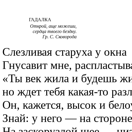
ГАДАЛКА
Открой, аще можеши,
сердца твоего бездну.
Гр. С. Сковорода
Слезливая старуха у окна
Гнусавит мне, распластыв
«Ты век жила и будешь ж
но ждет тебя какая-то разл
Он, кажется, высок и бело
Знай: у него — на сторо
На заскорузлой шее — низ