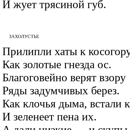
И жует трясиной губ.
ЗАХОЛУСТЬЕ
Прилипли хаты к косогору
Как золотые гнезда ос.
Благоговейно верят взору
Ряды задумчивых берез.
Как клочья дыма, встали 
И зеленеет пена их.
А дали низкие — и скупы