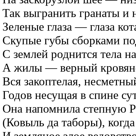
Так выгранить гранаты и 
Зеленые глаза — глаза кот
Скупые губы сборками по
С землей роднится тела на
А жилы — верный кровян
Вся закоптелая, несметны
Годов несущая в спине су
Она напомнила степную Р
(Ковыль да таборы), когда
И земляное злое ведовств