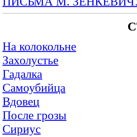
ПИСЬМА М. ЗЕНКЕВИЧ
С
На колокольне
Захолустье
Гадалка
Самоубийца
Вдовец
После грозы
Сириус