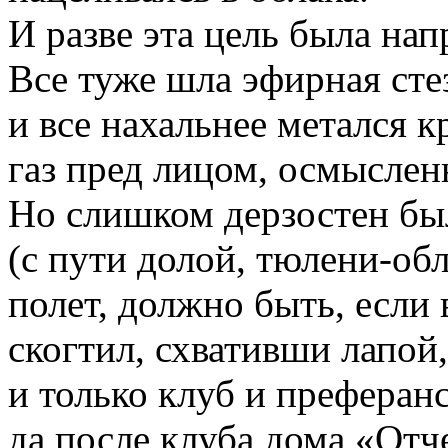
И разве эта цель была на
Все туже шла эфирная сте
и все нахальнее метался 
газ пред лицом, осмыслен
Но слишком дерзостен бы
(с пути долой, тюлени-обл
полет, должно быть, если
скогтил, схвативши лапой,
и только клуб и преферанс
да после клуба дома «Отч