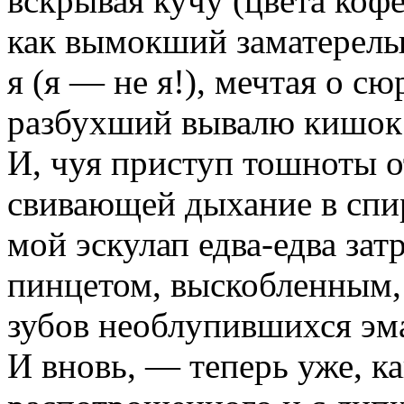
вскрывая кучу (цвета коф
как вымокший заматерелы
я (я — не я!), мечтая о сю
разбухший вывалю кишок 
И, чуя приступ тошноты о
свивающей дыхание в спи
мой эскулап едва-едва зат
пинцетом, выскобленным, 
зубов необлупившихся эм
И вновь, — теперь уже, к