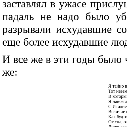
заставлял в ужасе прислу
падаль не надо было у
разрывали исхудавшие со
еще более исхудавшие лю
И все же в эти годы было 
же:
Я тайно 
Тот незе
В которы
Я навсег
С Италие
Величие 
Как будт
От сна, о
Душе дав