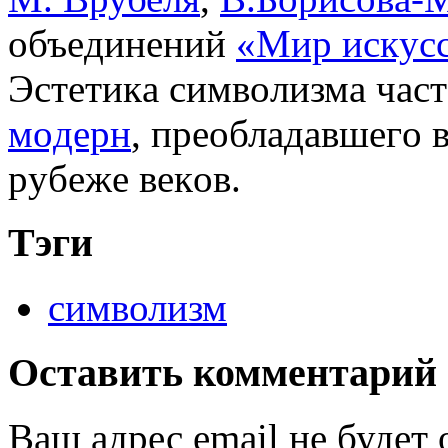
oбъeдинeний
«Mиp иcкycc
Эcтeтикa cимвoлизмa чacт
мoдepн
, пpeoблaдaвшeгo 
pyбeжe вeкoв.
Тэги
символизм
Оставить комментарий
Ваш адрес email не будет 