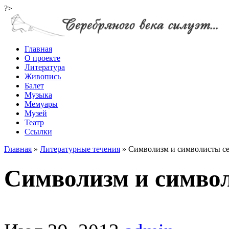
?>
Главная
О проекте
Литература
Живопись
Балет
Музыка
Мемуары
Музей
Театр
Ссылки
Главная
»
Литературные течения
»
Символизм и символисты се
Символизм и символ