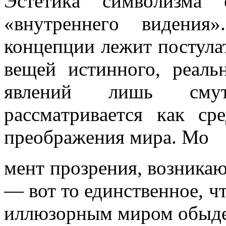
Эcтeтикa cимвoлизмa 
«внyтpeннeгo видeния
концепции лежит постула
вещей истинного, реал
явлений лишь смут
paccмaтpивaeтcя кaк cp
пpeoбpaжeния миpa. Мо
мент прозрения, возникаю
— вот то единственное, ч
иллюзорным миром обыде