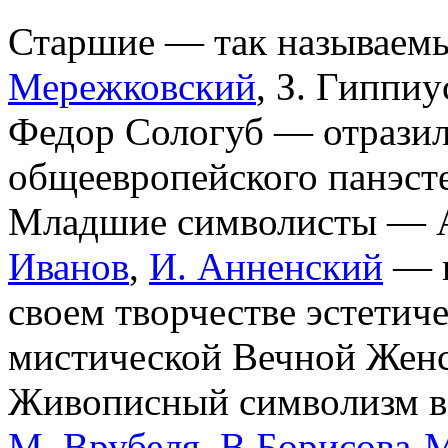
Старшие — так называем
Мережковский
, З. Гиппиу
Федор Сологуб — отразил
общеевропейского панэст
Младшие символисты — А
Иванов
,
И. Анненский
— п
своем творчестве эстети
мистической Вечной Женс
Живoпиcный cимвoлизм в 
М. Врубеля
,
B.Бopиcoвa-