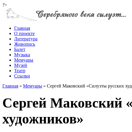
?>
Главная
О проекте
Литература
Живопись
Балет
Музыка
Мемуары
Музей
Театр
Ссылки
Главная
»
Мемуары
»
Сергей Маковский «Силуэты русских ху
Сергей Маковский 
художников»