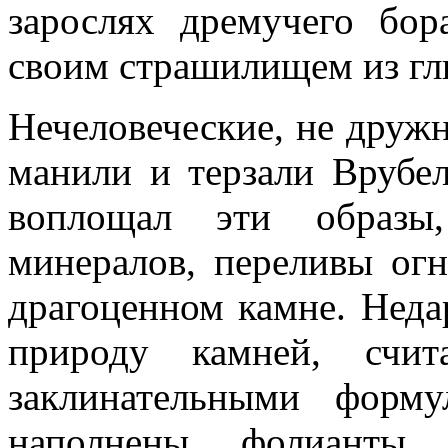
зарослях дремучего бор
своим страшилищем из гл
Нечеловеческие, не друж
манили и терзали Врубел
воплощал эти образы
минералов, переливы огн
драгоценном камне. Неда
природу камней, счит
заклинательными форм
наполнены фолианты 